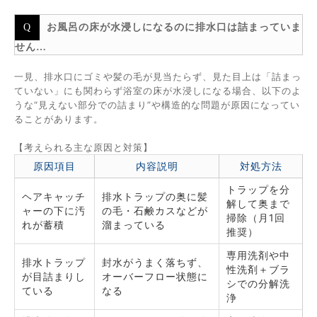
お風呂の床が水浸しになるのに排水口は詰まっていま
せん…
一見、排水口にゴミや髪の毛が見当たらず、見た目上は「詰まっ
ていない」にも関わらず浴室の床が水浸しになる場合、以下のよ
うな“見えない部分での詰まり”や構造的な問題が原因になってい
ることがあります。
【考えられる主な原因と対策】
原因項目
内容説明
対処方法
トラップを分
ヘアキャッチ
排水トラップの奥に髪
解して奥まで
ャーの下に汚
の毛・石鹸カスなどが
掃除（月1回
れが蓄積
溜まっている
推奨）
専用洗剤や中
排水トラップ
封水がうまく落ちず、
性洗剤＋ブラ
が目詰まりし
オーバーフロー状態に
シでの分解洗
ている
なる
浄