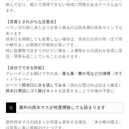
絡んでおり、個人で清掃できない領域に問題があるケースもあり
ます。
【見落とされがちな注意点】
ベランダの床に水たまりが長く残るのは防水層の劣化サインでも
あります。
排水口を掃除しても改善しない場合は、排水口の先の管（立て管
や横引き）が原因の可能性が高いです。
特に低層階で詰まりがひどい場合、上層階からの流れが合流し逆
流・滞留を起こしていることがあります。
【自分でできる対処】
グレーチングを開けて中の
土・落ち葉・髪の毛などの清掃
（軍手
＋ドライバー）
ホースで
排水口に水を流してみる
（流れが悪ければ詰まり確定）
排水口周辺にゴミ除けネット
を設置することで今後の予防に
屋外の排水マスが何度掃除しても詰まります
屋外排水マスの詰まりが何度も発生する場合、「木の根の侵入」
は非常に多い原因のひとつです。