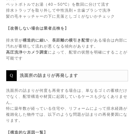
ペットボトルでお湯（40～50℃）を数回に分けて流す
排水トラップを取り外して中性洗剤＋古歯ブラシで洗浄
髪の毛キャッチャーの下に見落としゴミがないかチェック
【改善しない場合は業者点検を】
排水管が
構造的に細い
、
長距離の横引き配管
がある場合は内部に
汚れが蓄積して流れが悪くなる傾向があります。
高圧洗浄
や
カメラ調査
によって、配管の状態を明確にすることが
可能です
洗面所の詰まりが再発します
洗面所の詰まりが何度も再発する場合は、単なるゴミの蓄積だけ
でなく、配管構造や材質に起因しているケースも少なくありませ
ん。
特に築年数が経っている住宅や、リフォームによって排水経路が
複雑化した物件では、以下のような問題が詰まりの再発要因にな
ります。
【構造的な原因一覧】