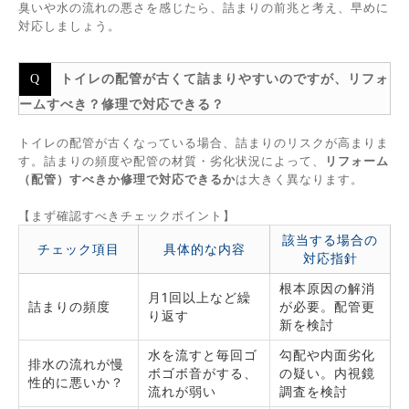
臭いや水の流れの悪さを感じたら、詰まりの前兆と考え、早めに
対応しましょう。
トイレの配管が古くて詰まりやすいのですが、リフォ
ームすべき？修理で対応できる？
トイレの配管が古くなっている場合、詰まりのリスクが高まりま
す。詰まりの頻度や配管の材質・劣化状況によって、
リフォーム
（配管）すべきか修理で対応できるか
は大きく異なります。
【まず確認すべきチェックポイント】
該当する場合の
チェック項目
具体的な内容
対応指針
根本原因の解消
月1回以上など繰
詰まりの頻度
が必要。配管更
り返す
新を検討
水を流すと毎回ゴ
勾配や内面劣化
排水の流れが慢
ボゴボ音がする、
の疑い。内視鏡
性的に悪いか？
流れが弱い
調査を検討