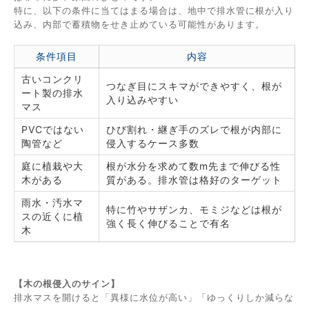
特に、以下の条件に当てはまる場合は、地中で排水管に根が入り
込み、内部で蓄積物をせき止めている可能性があります。
条件項目
内容
古いコンクリ
つなぎ目にスキマができやすく、根が
ート製の排水
入り込みやすい
マス
PVCではない
ひび割れ・継ぎ手のズレで根が内部に
陶管など
侵入するケース多数
庭に植栽や大
根が水分を求めて数m先まで伸びる性
木がある
質がある。排水管は格好のターゲット
雨水・汚水マ
特に竹やサザンカ、モミジなどは根が
スの近くに植
強く長く伸びることで有名
木
【木の根侵入のサイン】
排水マスを開けると「異様に水位が高い」「ゆっくりしか減らな