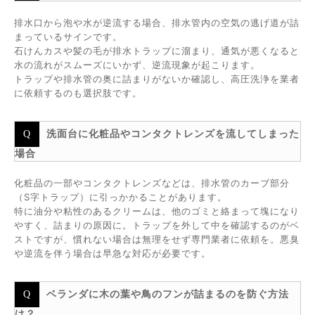
排水口から泡や水が逆流する場合、排水管内の空気の逃げ道が詰
まっているサインです。
石けんカスや髪の毛が排水トラップに溜まり、通気が悪くなると
水の流れがスムーズにいかず、逆流現象が起こります。
トラップや排水管の奥に詰まりがないか確認し、高圧洗浄を業者
に依頼するのも選択肢です。
洗面台に化粧品やコンタクトレンズを流してしまった
場合
化粧品の一部やコンタクトレンズなどは、排水管のカーブ部分
（S字トラップ）に引っかかることがあります。
特に油分や粘性のあるクリームは、他のゴミと絡まって塊になり
やすく、詰まりの原因に。トラップを外して中を確認するのがベ
ストですが、慣れない場合は無理をせず専門業者に依頼を。悪臭
や逆流を伴う場合は早急な対応が必要です。
ベランダに木の葉や鳥のフンが詰まるのを防ぐ方法
は？