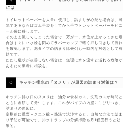
には
トイレットペーパーを大量に使用し、詰まりが心配な場合は、可
能であるならばゴム手袋をしてから手でトレットペーパーをビニ
ール袋に移します。
そのまま流してしまった場合で、万が一、水位が上がってきた場
合はすぐに止水栓を閉めてラバーカップで軽く押し引きして流れ
を確認します。泡タイプの詰まり除去剤も一時的な対処として有
効です。
ただし症状が改善しない場合は、無理に水を流すと溢れる危険が
あるため業者に相談を。
キッチン排水の「ヌメリ」が原因の詰まり対策は？
キッチン排水口のヌメリは、油分や食材カス、洗剤カスが時間と
ともに蓄積して発生します。これがパイプの内壁にこびりつき、
詰まりの原因に。
定期的に重曹＋クエン酸＋熱湯で洗浄すると、自然な方法で詰ま
り予防が可能です。排水トラップの分解掃除も月1程度行うと効
果的。