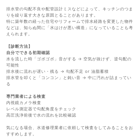
排水管の勾配不良や配管設計ミスなどによって、キッチンのつま
りを繰り返す大きな原因とることがあります。
特に築年数の経った住宅やリフォームで排水経路を変更した物件
などは、知らぬ間に「水はけが悪い構造」になっていることも考
えられます。
【診断方法】
自分でできる初期確認
水を流した時「ゴボゴボ」音がする → 空気が抜けず、逆勾配の
可能性
排水後に流れが遅い・残る → 勾配不足 or 油脂蓄積
排水管を叩くと「コンコン」と鈍い音 → 中に汚れが詰まってい
る
専門業者による検査
内視鏡カメラ検査
レベル測定器で勾配角度をチェック
高圧洗浄前後で水の流れを比較確認
気になる場合、水道修理業者に依頼して検査をしてみることをお
すすめします。