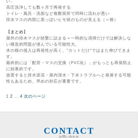
い」
高圧洗浄しても数ヶ月で再発する
トイレ・風呂・洗面など複数箇所で同時に流れが悪い
排水マスの内部に黒っぽいヒモ状のものが見える（＝根）
【まとめ】
屋外の排水マスが頻繁に詰まる＝一時的な清掃だけでは解決しな
い構造的問題が潜んでいる可能性大。
木の根の侵入は再発性が高く、“カットだけ”ではまた伸びてきま
す。
最終的には「配管・マスの交換（PVC化）」がもっとも再発防止
に効果的です。
放置すると排水逆流・屋内浸水・下水トラブルへと発展する可能
性もあるため、早めの対応が重要です。
固
固
固
1
2
…
4
次のページ
投
定
定
定
稿
ペ
ペ
ペ
の
ー
ー
ー
ペ
ジ
ジ
ジ
ー
ジ
CONTACT
送
お問い合わせ