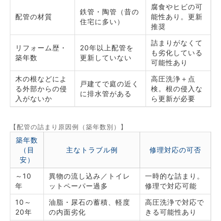
腐食やヒビの可
鉄管・陶管（昔の
配管の材質
能性あり。更新
住宅に多い）
推奨
詰まりがなくて
リフォーム歴・
20年以上配管を
も劣化している
築年数
更新していない
可能性あり
木の根などによ
高圧洗浄＋点
戸建てで庭の近く
る外部からの侵
検。根の侵入な
に排水管がある
入がないか
ら更新が必要
【配管の詰まり原因例（築年数別）】
築年数
（目
主なトラブル例
修理対応の可否
安）
～10
異物の流し込み／トイレ
一時的な詰まり。
年
ットペーパー過多
修理で対応可能
10～
油脂・尿石の蓄積、軽度
高圧洗浄で対応で
20年
の内面劣化
きる可能性あり