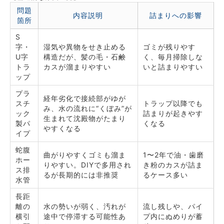
問題
内容説明
詰まりへの影響
箇所
S
字・
湿気や異物をせき止める
ゴミが残りやす
U字
構造だが、髪の毛・石鹸
く、毎月掃除しな
トラ
カスが溜まりやすい
いと詰まりやすい
ップ
プラ
経年劣化で接続部がゆが
スチ
トラップ以降でも
み、水の流れに“くぼみ”が
ック
詰まりが起きやす
生まれて沈殿物がたまり
製パ
くなる
やすくなる
イプ
蛇腹
曲がりやすくゴミも溜ま
1〜2年で油・歯磨
ホー
りやすい。DIYで多用され
き粉のカスが詰ま
ス排
るが長期的には非推奨
るケース多い
水管
長距
離の
水の勢いが弱く、汚れが
流し残しや、パイ
横引
途中で停滞する可能性あ
プ内にぬめりが蓄