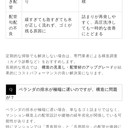
き配
り
積
管
配管
詰まりが再発しや
緩すぎても急すぎても水
勾配
すく、高圧洗浄し
が正しく流れず、ゴミが
の不
ても一時的な改善
残る原因に
良
にとどまる
定期的な掃除でも解決しない場合は、専門業者による構造調査
（カメラ診断など）をおすすめします。
長期的な視点では、
構造の見直し・配管材のアップグレード
が結
果的にコストパフォーマンスの良い解決策になります。
ベランダの排水が極端に遅いのですが、構造に問題
が？
ベランダの排水が極端に遅い場合、単なるゴミ詰まりではなく、
マンション構造上の配管設計や建物の経年劣化が関係している可
能性があります。
特にマンションでは「専有部分」と「共用部分」の配管が複雑に