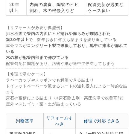
20年
内面の腐食、陶管のヒビ
配管更新が必要な
以上
割れ、木の根侵入など
ケース多い
【リフォームが必要な典型例】
排水検査で
管内の内面にヒビ割れや膨らみが確認された
築30年以上
で、数年おきに何度も詰まりを繰り返している
屋外マスが
コンクリート製で破損しており、地中に排水が漏れて
いる
木の根が配管内部まで伸びている
配管勾配に問題があり、汚物や紙が途中で停滞してしまう
【修理で済むケース】
ラバーカップやスッポンでも解消できる詰まり
トイレットペーパーや流せるシートの過剰投入による一時的な詰
まり
尿石の蓄積による詰まり（※尿石除去剤・高圧洗浄で改善可能）
屋外マスにゴミ・葉・土が詰まっている
リフォームす
判断基準
修理で対応できる
べき
築年数20年以
△（一時的な対応に留