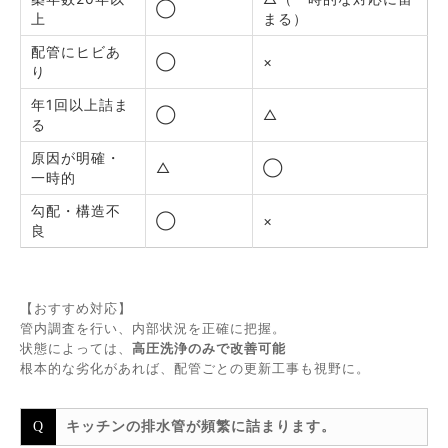
◯
上
まる）
配管にヒビあ
◯
×
り
年1回以上詰ま
◯
△
る
原因が明確・
△
◯
一時的
勾配・構造不
◯
×
良
【おすすめ対応】
管内調査を行い、内部状況を正確に把握。
状態によっては、
高圧洗浄のみで改善可能
根本的な劣化があれば、配管ごとの更新工事も視野に。
キッチンの排水管が頻繁に詰まります。