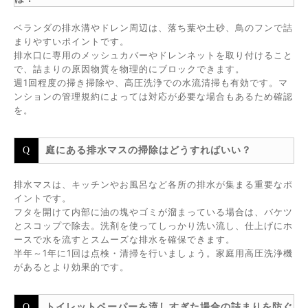
ベランダの排水溝やドレン周辺は、落ち葉や土砂、鳥のフンで詰
まりやすいポイントです。
排水口に専用のメッシュカバーやドレンネットを取り付けること
で、詰まりの原因物質を物理的にブロックできます。
週1回程度の掃き掃除や、高圧洗浄での水流清掃も有効です。マ
ンションの管理規約によっては対応が必要な場合もあるため確認
を。
庭にある排水マスの掃除はどうすればいい？
排水マスは、キッチンやお風呂など各所の排水が集まる重要なポ
イントです。
フタを開けて内部に油の塊やゴミが溜まっている場合は、バケツ
とスコップで除去。洗剤を使ってしっかり洗い流し、仕上げにホ
ースで水を流すとスムーズな排水を確保できます。
半年～1年に1回は点検・清掃を行いましょう。家庭用高圧洗浄機
があるとより効果的です。
トイレットペーパーを流しすぎた場合の詰まりを防ぐ