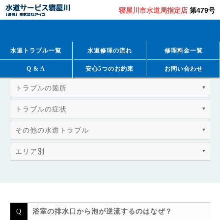
寝屋川市水道局指定店
第479号
QUESTION & ANSWER
よくあるご質問
水道トラブル一覧
水道修理の流れ
修理料金一覧
Q & A
安心5つのお約束
お問い合わせ
トラブルの箇所
トラブルの症状
その他の水道トラブル
エリア別
浴室の排水口から泡が逆流するのはなぜ？