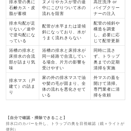
排水管の奥に
ヌメりやカスが管の途
高圧洗浄 or
石鹸カス・皮
中にこびりついて水の
パイプクリー
脂が蓄積
流れを阻害
ナーの注入
排水勾配が足
配管の傾斜や
配管が水平または逆傾
りない／途中
構造を調査
斜になっており、水が
で逆勾配にな
し、必要に応
うまく流れきらない
っている
じて配管更新
浴槽の排水と
浴槽の排水と床排水が
同時に流さ
床排水の合流
同一経路で合流してい
ず、トラップ
部が詰まり気
る場合、片方の影響を
奥までの定期
味
受けやすい
清掃を実施
家の外の排水マスで油
外マスの蓋を
排水マス（戸
や髪の毛が固まり、全
開けて清掃。
建て）の詰ま
体の流れを悪化させて
専門業者に清
り
いる
掃を依頼
【自分で確認・掃除できること】
排水口のカバーを外し、トラップの奥を目視確認（鏡＋ライトが
便利）