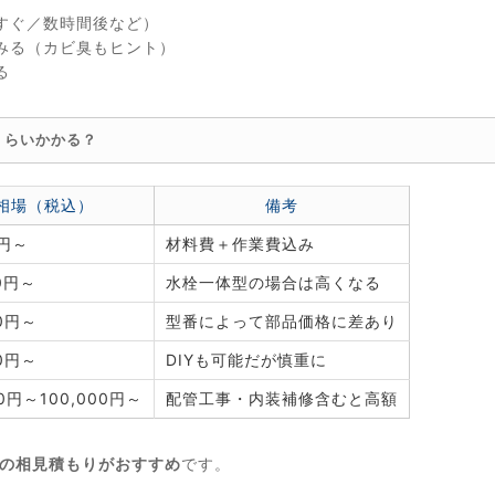
すぐ／数時間後など）
みる（カビ臭もヒント）
る
くらいかかる？
相場（税込）
備考
0円～
材料費＋作業費込み
00円～
水栓一体型の場合は高くなる
00円～
型番によって部品価格に差あり
00円～
DIYも可能だが慎重に
00円～100,000円～
配管工事・内装補修含むと高額
社の相見積もりがおすすめ
です。