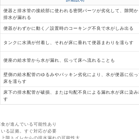
便器と排水管の接続部に使われる密閉パーツが劣化して、隙間か
排水が漏れる
便器がわずかに動く／設置時のコーキング不良で水がしみ出る
タンクに水滴が付着し、それが床に垂れて便器まわりを濡らす
便座の給水管から水が漏れ、伝って床へ流れることも
壁側の給水配管のゆるみやパッキン劣化により、水が便器に伝っ
床を濡らす
床下の排水配管が破損、または勾配不良による漏れ水が床に染み
す
腐食が進んでいる可能性あり
ている証拠。すぐ対応が必要
 上階トイレからの排水漏れの可能性大