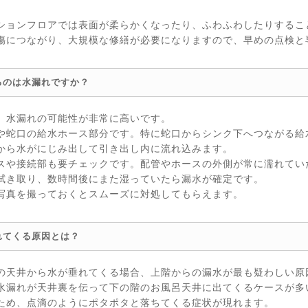
ションフロアでは表面が柔らかくなったり、ふわふわしたりするこ
傷につながり、大規模な修繕が必要になりますので、早めの点検と
るのは水漏れですか？
、水漏れの可能性が非常に高いです。
や蛇口の給水ホース部分です。特に蛇口からシンク下へつながる給
から水がにじみ出して引き出し内に流れ込みます。
スや接続部も要チェックです。配管やホースの外側が常に濡れてい
拭き取り、数時間後にまた湿っていたら漏水が確定です。
写真を撮っておくとスムーズに対処してもらえます。
れてくる原因とは？
の天井から水が垂れてくる場合、上階からの漏水が最も疑わしい原
水漏れが天井裏を伝って下の階のお風呂天井に出てくるケースが多
ため、点滴のようにポタポタと落ちてくる症状が現れます。