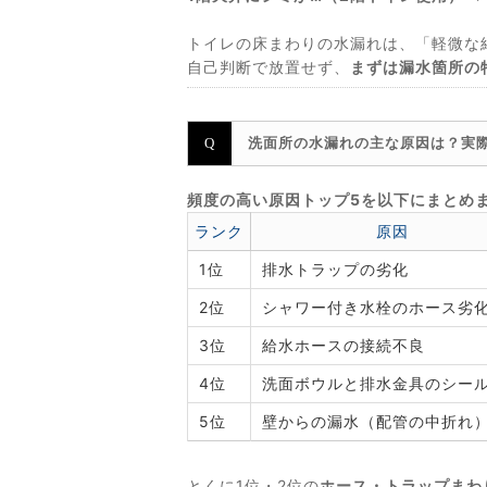
トイレの床まわりの水漏れは、「軽微な
自己判断で放置せず、
まずは漏水箇所の
洗面所の水漏れの主な原因は？実
頻度の高い原因トップ5を以下にまとめ
ランク
原因
1位
排水トラップの劣化
2位
シャワー付き水栓のホース劣
3位
給水ホースの接続不良
4位
洗面ボウルと排水金具のシー
5位
壁からの漏水（配管の中折れ
とくに1位・2位の
ホース・トラップまわ