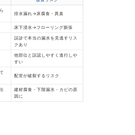
ら
排水漏れ→床腐食・異臭
床下浸水→フローリング膨張
誤診で本当の漏水を見逃すリス
クあり
他部位と誤認しやすく進行しや
すい
て
配管が破裂するリスク
出
建材腐食・下階漏水・カビの原
因に