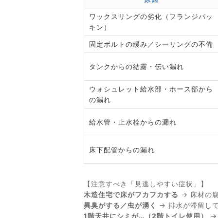
ワックスリングの劣化（フランジパッ
キン）
固定ボルトの緩み／シーリングの不備
タンクからの結露・伝い漏れ
ウォシュレット給水部・ホース部から
の漏れ
給水管・止水栓からの漏れ
床下配管からの漏れ
【注意すべき「見逃しやすい症状」】
木造住宅で床がフカフカする
→ 床材の
異臭がする／虫が湧く
→ 排水が滞留し
1階天井にシミが…（2階トイレ使用）
→