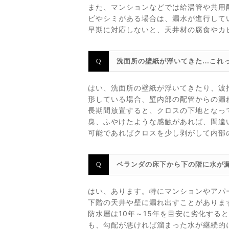
また、マンションなどでは給湯管や共用
ビやシミがある場合は、漏水が進行して
早期に対応しないと、天井材の腐食やカ
洗面所の壁紙が浮いてきた…これ
はい、洗面所の壁紙が浮いてきたり、波
形している場合、壁内部の配管からの漏
長期間放置すると、クロスの下地となっ
臭、ふやけたような感触があれば、間違
可能であればクロスを少し剥がして内部
ベランダの床下から下の階に水が
はい、あります。特にマンションやアパ
下階の天井や壁に漏れ出すことがありま
防水層は10年～15年を目安に劣化す
も、勾配が悪ければ溜まった水が継続的