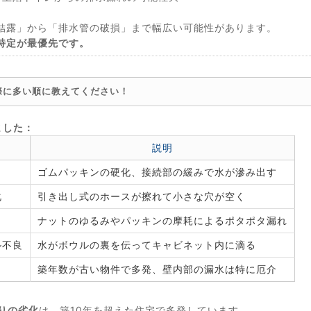
結露」から「排水管の破損」まで幅広い可能性があります。
特定が最優先です。
際に多い順に教えてください！
ました：
説明
ゴムパッキンの硬化、接続部の緩みで水が滲み出す
化
引き出し式のホースが擦れて小さな穴が空く
ナットのゆるみやパッキンの摩耗によるポタポタ漏れ
ル不良
水がボウルの裏を伝ってキャビネット内に滴る
）
築年数が古い物件で多発、壁内部の漏水は特に厄介
りの劣化
は、築10年を超えた住宅で多発しています。