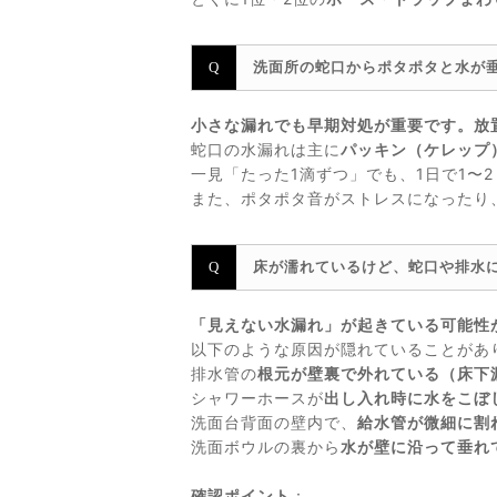
洗面所の蛇口からポタポタと水が
小さな漏れでも早期対処が重要です。放
蛇口の水漏れは主に
パッキン（ケレップ
一見「たった1滴ずつ」でも、1日で1〜
また、ポタポタ音がストレスになったり
床が濡れているけど、蛇口や排水
「見えない水漏れ」が起きている可能性
以下のような原因が隠れていることがあ
排水管の
根元が壁裏で外れている（床下
シャワーホースが
出し入れ時に水をこぼ
洗面台背面の壁内で、
給水管が微細に割
洗面ボウルの裏から
水が壁に沿って垂れ
確認ポイント
：