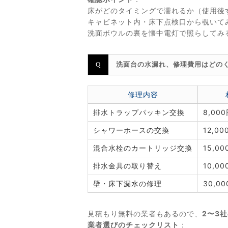
床がどのタイミングで濡れるか（使用後
キャビネット内・床下点検口から覗いて
洗面ボウルの裏を懐中電灯で照らしてみ
洗面台の水漏れ、修理費用はどの
修理内容
排水トラップパッキン交換
8,00
シャワーホースの交換
12,0
混合水栓のカートリッジ交換
15,0
排水金具の取り替え
10,0
壁・床下漏水の修理
30,0
見積もり無料の業者もあるので、
2〜3
業者選びのチェックリスト
：