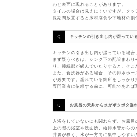
わと表面に現れることがあります。
タイルの場合は見えにくいですが、クッ
長期間放置すると床材腐食や下地材の損
キッチンの引き出し内が湿ってい
キッチンの引き出し内が湿っている場合
まず疑うべきは、シンク下の配管まわり
り、接続部が緩んでいたりすると、そこ
また、食洗器がある場合、その排水ホー
が必要です。濡れている箇所をしっかり
専門業者に依頼する前に、可能であれば
お風呂の天井から水がポタポタ垂
入浴をしていないにも関わらず、お風呂
上の階の浴室や洗面所、給排水管からの
井裏が狭く、水が一方向に集中しやすい