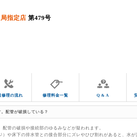
道局指定店
第479号
QUESTION & ANSWER
よくあるご質問
トラブルの症状
その他の水道トラブル
道修理の流れ
修理料金一覧
Q & A
す。配管が破損している？
、配管の破損や接続部のゆるみなどが疑われます。
ジ）や床下の排水管との接合部分にズレやひび割れがあると、水が