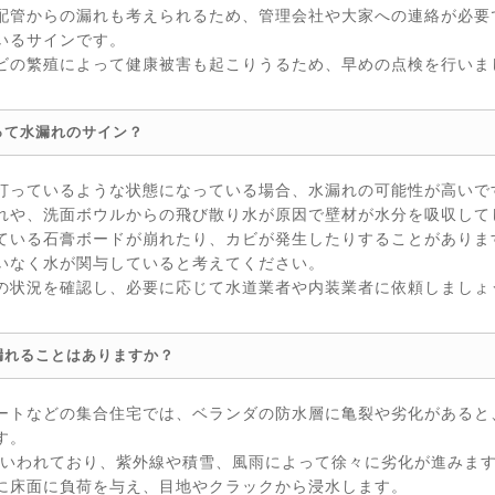
配管からの漏れも考えられるため、管理会社や大家への連絡が必要
いるサインです。
ビの繁殖によって健康被害も起こりうるため、早めの点検を行いま
って水漏れのサイン？
打っているような状態になっている場合、水漏れの可能性が高いで
れや、洗面ボウルからの飛び散り水が原因で壁材が水分を吸収して
ている石膏ボードが崩れたり、カビが発生したりすることがありま
いなく水が関与していると考えてください。
の状況を確認し、必要に応じて水道業者や内装業者に依頼しましょ
漏れることはありますか？
ートなどの集合住宅では、ベランダの防水層に亀裂や劣化があると
す。
るといわれており、紫外線や積雪、風雨によって徐々に劣化が進みま
に床面に負荷を与え、目地やクラックから浸水します。