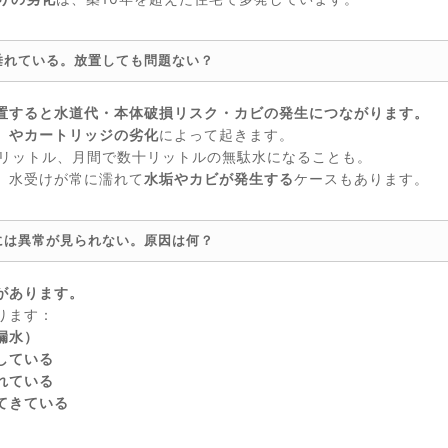
垂れている。放置しても問題ない？
置すると水道代・本体破損リスク・カビの発生につながります。
）やカートリッジの劣化
によって起きます。
2リットル、月間で数十リットルの無駄水になることも。
、水受けが常に濡れて
水垢やカビが発生する
ケースもあります。
には異常が見られない。原因は何？
があります。
ります：
漏水）
している
れている
てきている