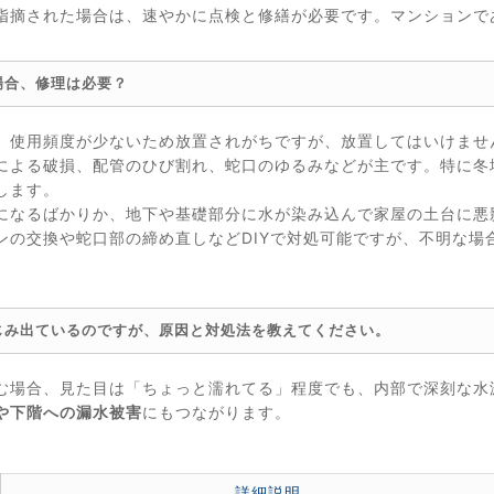
指摘された場合は、速やかに点検と修繕が必要です。マンションで
場合、修理は必要？
、使用頻度が少ないため放置されがちですが、放置してはいけませ
による破損、配管のひび割れ、蛇口のゆるみなどが主です。特に冬
します。
になるばかりか、地下や基礎部分に水が染み込んで家屋の土台に悪
ンの交換や蛇口部の締め直しなどDIYで対処可能ですが、不明な場
じみ出ているのですが、原因と対処法を教えてください。
む場合、見た目は「ちょっと濡れてる」程度でも、内部で深刻な水
や下階への漏水被害
にもつながります。
詳細説明