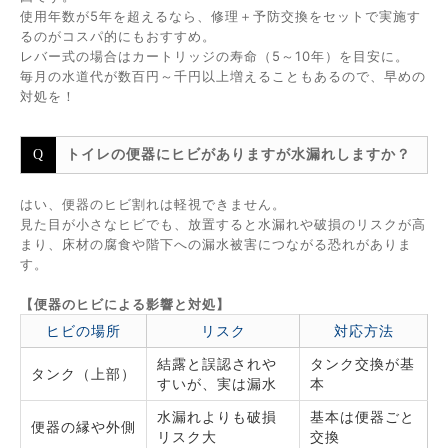
使用年数が5年を超えるなら、修理＋予防交換をセットで実施す
るのがコスパ的にもおすすめ。
レバー式の場合はカートリッジの寿命（5～10年）を目安に。
毎月の水道代が数百円～千円以上増えることもあるので、早めの
対処を！
トイレの便器にヒビがありますが水漏れしますか？
はい、便器のヒビ割れは軽視できません。
見た目が小さなヒビでも、放置すると水漏れや破損のリスクが高
まり、床材の腐食や階下への漏水被害につながる恐れがありま
す。
【便器のヒビによる影響と対処】
ヒビの場所
リスク
対応方法
結露と誤認されや
タンク交換が基
タンク（上部）
すいが、実は漏水
本
水漏れよりも破損
基本は便器ごと
便器の縁や外側
リスク大
交換