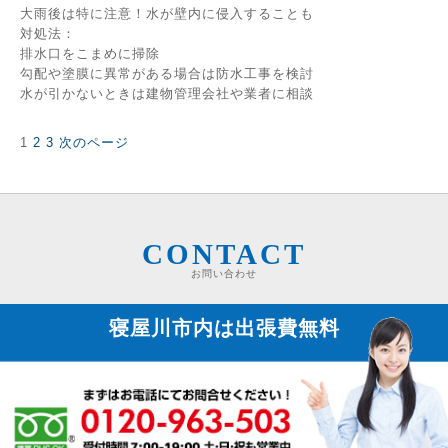
大雨後は特に注意！水が壁内に侵入することも
対処法：
排水口をこまめに掃除
勾配や塗膜に異常がある場合は防水工事を検討
水が引かないときは建物管理会社や業者に相談
固
固
固
1
2
3
次のページ
投
定
定
定
稿
ペ
ペ
ペ
の
ー
ー
ー
ペ
ジ
ジ
ジ
ー
ジ
CONTACT
送
お問い合わせ
り
寝屋川市内は
出張費無料