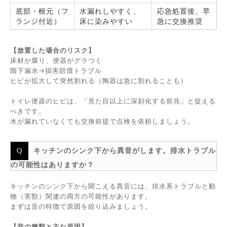
底部・根元（フ
水漏れしやすく、
応急処置後、早
ランジ付近）
床に染みやすい
急に交換推奨
【放置した場合のリスク】
床材が腐り、便器がグラつく
階下漏水→損害賠償トラブル
ヒビが拡大して突然割れる（陶器は急に割れることも）
トイレ便器のヒビは、「見た目以上に深刻化する前兆」と捉える
べきです。
水が漏れていなくても交換前提で点検を依頼しましょう。
キッチンのシンク下から異音がします。排水トラブル
の可能性はありますか？
キッチンのシンク下から聞こえる異音には、排水系トラブルと動
物（害獣）関連の両方の可能性があります。
まずは音の特徴で原因を絞り込みましょう。
【音の種類と主な原因】