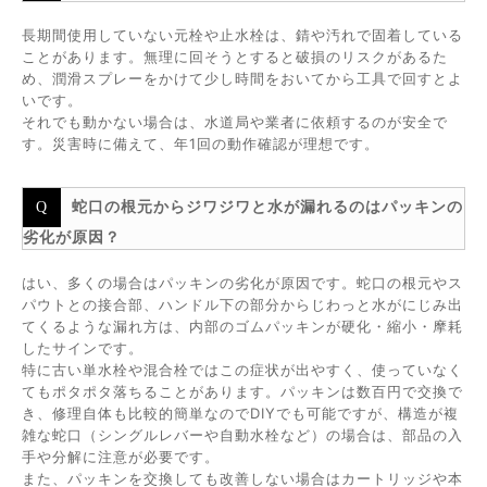
長期間使用していない元栓や止水栓は、錆や汚れで固着している
ことがあります。無理に回そうとすると破損のリスクがあるた
め、潤滑スプレーをかけて少し時間をおいてから工具で回すとよ
いです。
それでも動かない場合は、水道局や業者に依頼するのが安全で
す。災害時に備えて、年1回の動作確認が理想です。
蛇口の根元からジワジワと水が漏れるのはパッキンの
劣化が原因？
はい、多くの場合はパッキンの劣化が原因です。蛇口の根元やス
パウトとの接合部、ハンドル下の部分からじわっと水がにじみ出
てくるような漏れ方は、内部のゴムパッキンが硬化・縮小・摩耗
したサインです。
特に古い単水栓や混合栓ではこの症状が出やすく、使っていなく
てもポタポタ落ちることがあります。パッキンは数百円で交換で
き、修理自体も比較的簡単なのでDIYでも可能ですが、構造が複
雑な蛇口（シングルレバーや自動水栓など）の場合は、部品の入
手や分解に注意が必要です。
また、パッキンを交換しても改善しない場合はカートリッジや本