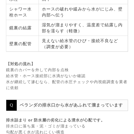
シャワー水
ホースの破れや緩みから水がにじみ、壁
栓ホース
内部へ伝う
湿気が溜まりやすく、温度差で結露し内
鏡裏の結露
部を濡らす（軽微）
見えない給水管のひび・接続不良など
壁裏の配管
（調査が必要）
【対処の流れ】
鏡裏のカバーを外して内部を点検
給水管・ホース接続部に水滴がないか確認
水が継続して滲むなら、配管の水圧チェックや内視鏡調査を業者
に依頼
ベランダの排水口から水があふれて溜まっています
排水詰まり or 防水層の劣化による浸水が心配です。
排水口に落ち葉・泥・ゴミが溜まっている
勾配が悪く水が流れにくい構造