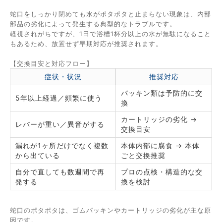
蛇口をしっかり閉めても水がポタポタと止まらない現象は、内部
部品の劣化によって発生する典型的なトラブルです。
軽視されがちですが、1日で浴槽1杯分以上の水が無駄になること
もあるため、放置せず早期対応が推奨されます。
【交換目安と対応フロー】
症状・状況
推奨対応
パッキン類は予防的に交
5年以上経過／頻繁に使う
換
カートリッジの劣化 →
レバーが重い／異音がする
交換目安
漏れが1ヶ所だけでなく複数
本体内部に腐食 → 本体
から出ている
ごと交換推奨
自分で直しても数週間で再
プロの点検・構造的な交
発する
換を検討
蛇口のポタポタは、ゴムパッキンやカートリッジの劣化が主な原
因です。