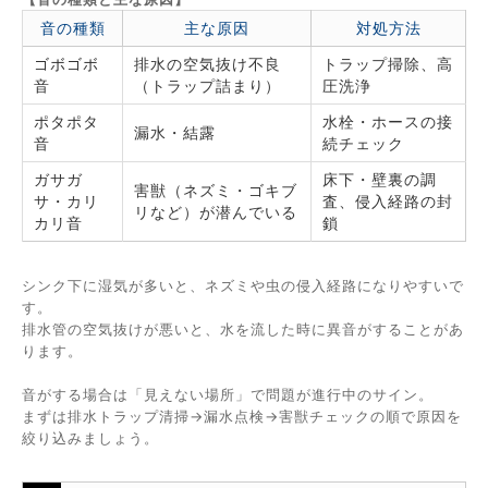
音の種類
主な原因
対処方法
ゴボゴボ
排水の空気抜け不良
トラップ掃除、高
音
（トラップ詰まり）
圧洗浄
ポタポタ
水栓・ホースの接
漏水・結露
音
続チェック
ガサガ
床下・壁裏の調
害獣（ネズミ・ゴキブ
サ・カリ
査、侵入経路の封
リなど）が潜んでいる
カリ音
鎖
シンク下に湿気が多いと、ネズミや虫の侵入経路になりやすいで
す。
排水管の空気抜けが悪いと、水を流した時に異音がすることがあ
ります。
音がする場合は「見えない場所」で問題が進行中のサイン。
まずは排水トラップ清掃→漏水点検→害獣チェックの順で原因を
絞り込みましょう。