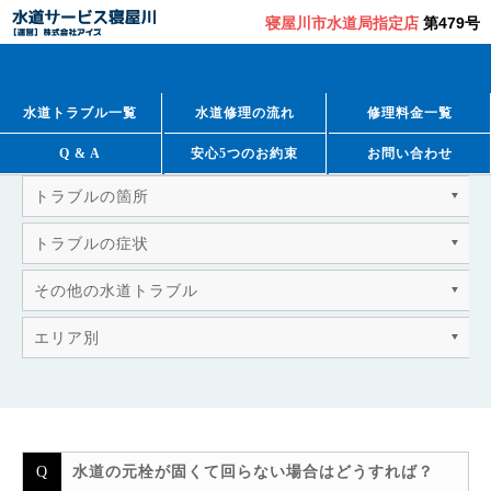
寝屋川市水道局指定店
第479号
QUESTION & ANSWER
よくあるご質問
水道トラブル一覧
水道修理の流れ
修理料金一覧
Q & A
安心5つのお約束
お問い合わせ
トラブルの箇所
トラブルの症状
その他の水道トラブル
エリア別
水道の元栓が固くて回らない場合はどうすれば？