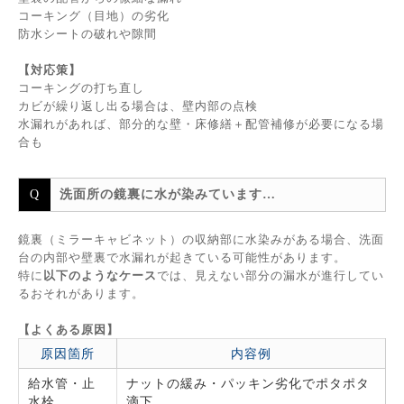
コーキング（目地）の劣化
防水シートの破れや隙間
【対応策】
コーキングの打ち直し
カビが繰り返し出る場合は、壁内部の点検
水漏れがあれば、部分的な壁・床修繕＋配管補修が必要になる場
合も
洗面所の鏡裏に水が染みています…
鏡裏（ミラーキャビネット）の収納部に水染みがある場合、洗面
台の内部や壁裏で水漏れが起きている可能性があります。
特に
以下のようなケース
では、見えない部分の漏水が進行してい
るおそれがあります。
【よくある原因】
原因箇所
内容例
給水管・止
ナットの緩み・パッキン劣化でポタポタ
水栓
滴下