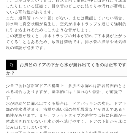
す。ゴボゴボという音は、排水管内で空気が押し出されたり逆流
したりしている証拠で、排水管のどこかに詰まりや汚れが蓄積し
ている可能性があります。
また、通気管（ベント管）がない、または機能していない場合、
排水時に真空状態が発生し、空気が排水トラップを通じて強制的
に引き込まれるためにこのような音がします。
この状態が続くと、排水トラップの封水が切れて下水臭が上がっ
てくることもあるため、放置は禁物です。排水管の掃除や通気環
境の確認が必要です。
お風呂のドアの下から水が漏れ出てくるのは正常です
か？
少量であれば浴室ドアの構造上、多少の水漏れは許容範囲内とさ
れる場合もありますが、基本的には「漏れない設計」が前提で
す。
水が継続的に漏れ出てくる場合は、ドアパッキンの劣化、ドア下
部の排水溝詰まり、浴槽や洗い場の勾配異常などが原因である可
能性があります。また、フラットタイプの浴室では特に床面が一
体成形されていないと水が外へ逃げやすく、ドアの下部から床に
染み出してしまいます。