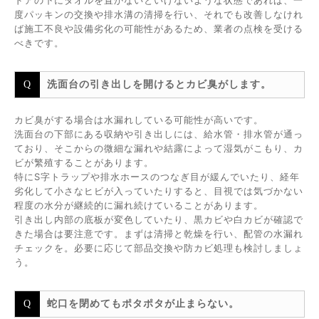
ドアの下にタオルを置かないといけないような状態であれば、一
度パッキンの交換や排水溝の清掃を行い、それでも改善しなけれ
ば施工不良や設備劣化の可能性があるため、業者の点検を受ける
べきです。
洗面台の引き出しを開けるとカビ臭がします。
カビ臭がする場合は水漏れしている可能性が高いです。
洗面台の下部にある収納や引き出しには、給水管・排水管が通っ
ており、そこからの微細な漏れや結露によって湿気がこもり、カ
ビが繁殖することがあります。
特にS字トラップや排水ホースのつなぎ目が緩んでいたり、経年
劣化して小さなヒビが入っていたりすると、目視では気づかない
程度の水分が継続的に漏れ続けていることがあります。
引き出し内部の底板が変色していたり、黒カビや白カビが確認で
きた場合は要注意です。まずは清掃と乾燥を行い、配管の水漏れ
チェックを。必要に応じて部品交換や防カビ処理も検討しましょ
う。
蛇口を閉めてもポタポタが止まらない。