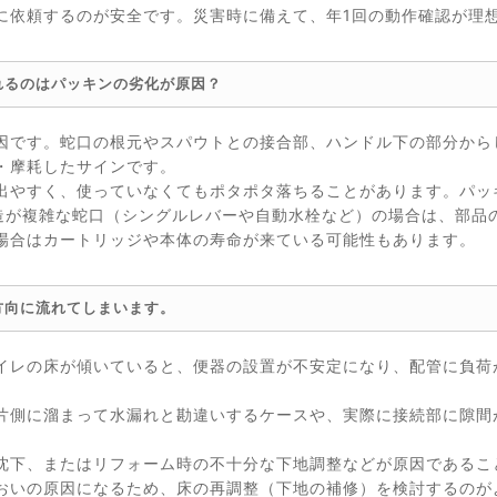
に依頼するのが安全です。災害時に備えて、年1回の動作確認が理
れるのはパッキンの劣化が原因？
因です。蛇口の根元やスパウトとの接合部、ハンドル下の部分から
・摩耗したサインです。
出やすく、使っていなくてもポタポタ落ちることがあります。パッ
構造が複雑な蛇口（シングルレバーや自動水栓など）の場合は、部品
場合はカートリッジや本体の寿命が来ている可能性もあります。
方向に流れてしまいます。
イレの床が傾いていると、便器の設置が不安定になり、配管に負荷
片側に溜まって水漏れと勘違いするケースや、実際に接続部に隙間
沈下、またはリフォーム時の不十分な下地調整などが原因であるこ
おいの原因になるため、床の再調整（下地の補修）を検討するのが