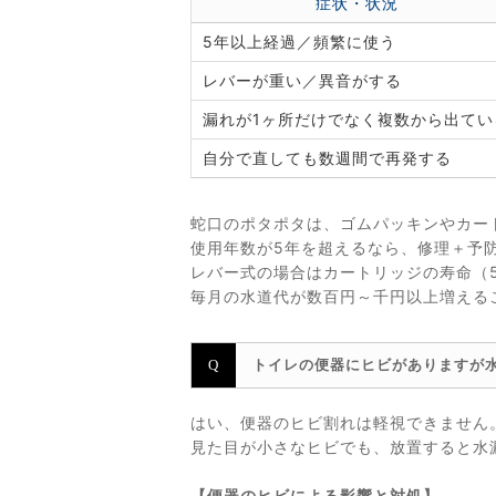
症状・状況
5年以上経過／頻繁に使う
レバーが重い／異音がする
漏れが1ヶ所だけでなく複数から出てい
自分で直しても数週間で再発する
蛇口のポタポタは、ゴムパッキンやカー
使用年数が5年を超えるなら、修理＋予
レバー式の場合はカートリッジの寿命（5
毎月の水道代が数百円～千円以上増える
トイレの便器にヒビがありますが
はい、便器のヒビ割れは軽視できません
見た目が小さなヒビでも、放置すると水
【便器のヒビによる影響と対処】