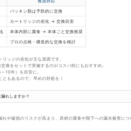
推奨対応
パッキン類は予防的に交換
カートリッジの劣化 → 交換目安
る
本体内部に腐食 → 本体ごと交換推奨
プロの点検・構造的な交換を検討
トリッジの劣化が主な原因です。
防交換をセットで実施するのがコスパ的にもおすすめ。
～10年）を目安に。
こともあるので、早めの対処を！
水漏れしますか？
。
漏れや破損のリスクが高まり、床材の腐食や階下への漏水被害につ