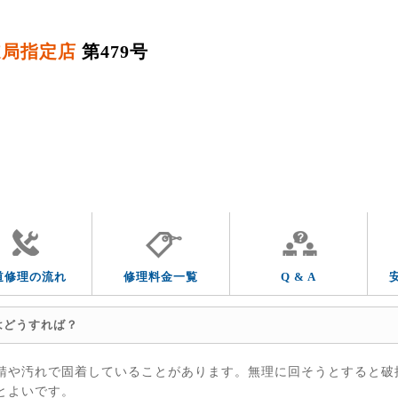
道局指定店
第479号
QUESTION & ANSWER
よくあるご質問
トラブルの症状
その他の水道トラブル
道修理の流れ
修理料金一覧
Q & A
はどうすれば？
錆や汚れで固着していることがあります。無理に回そうとすると破
とよいです。