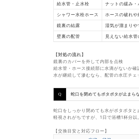
給水管・止水栓
ナットの緩み・
シャワー水栓ホース
ホースの破れや
鏡裏の結露
湿気が溜まりや
壁裏の配管
見えない給水管
【対処の流れ】
鏡裏のカバーを外して内部を点検
給水管・ホース接続部に水滴がないか確
水が継続して滲むなら、配管の水圧チェ
蛇口を閉めてもポタポタが止まら
蛇口をしっかり閉めても水がポタポタと
軽視されがちですが、1日で浴槽1杯分
【交換目安と対応フロー】