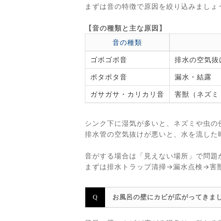
まずは音の特徴で原因を絞り込みましょ
【音の種類と主な原因】
音の種類
ゴボゴボ音
排水の空気抜
ポタポタ音
漏水・結露
ガサガサ・カリカリ音
害獣（ネズミ
シンク下に湿気が多いと、ネズミや虫の
排水管の空気抜けが悪いと、水を流した
音がする場合は「見えない場所」で問題
まずは排水トラップ清掃→漏水点検→害
お風呂の壁にカビが広がってきま