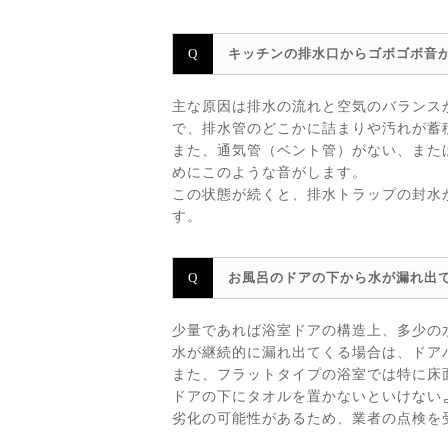
キッチンの排水口からゴボゴボ音
主な原因は排水の流れと空気のバランス
で、排水管のどこかに詰まりや汚れが蓄
また、通気管（ベント管）がない、また
めにこのような音がします。
この状態が続くと、排水トラップの封水
す。
お風呂のドアの下から水が漏れ出
少量であれば浴室ドアの構造上、多少の
水が継続的に漏れ出てくる場合は、ドア
また、フラットタイプの浴室では特に床
ドアの下にタオルを置かないといけない
劣化の可能性があるため、業者の点検を