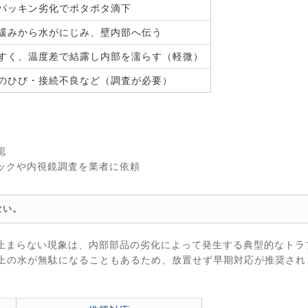
パッキン劣化でポタポタ滴下
緩みから水がにじみ、壁内部へ伝う
すく、温度差で結露し内部を濡らす（軽微）
のひび・接続不良など（調査が必要）
認
ックや内視鏡調査を業者に依頼
ない。
止まらない現象は、内部部品の劣化によって発生する典型的なトラ
以上の水が無駄になることもあるため、放置せず早期対応が推奨され