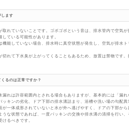
がします
が取れていないことです。ゴボゴボという音は、排水管内で空気が
積している可能性があります。
は機能していない場合、排水時に真空状態が発生し、空気が排水ト
が切れて下水臭が上がってくることもあるため、放置は禁物です。
てくるのは正常ですか？
水漏れは許容範囲内とされる場合もありますが、基本的には「漏れ
パッキンの劣化、ドア下部の排水溝詰まり、浴槽や洗い場の勾配異
面が一体成形されていないと水が外へ逃げやすく、ドアの下部から
ような状態であれば、一度パッキンの交換や排水溝の清掃を行い、
受けるべきです。