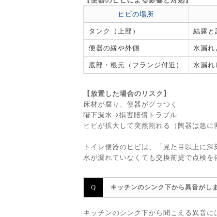
ヒビの場所
タンク（上部）
結露と
便器の縁や外側
水漏れ
底部・根元（フランジ付近）
水漏れ
【放置した場合のリスク】
床材が腐り、便器がグラつく
階下漏水→損害賠償トラブル
ヒビが拡大して突然割れる（陶器は急に
トイレ便器のヒビは、「見た目以上に深
水が漏れていなくても交換前提で点検を
キッチンのシンク下から異音がし
キッチンのシンク下から聞こえる異音に