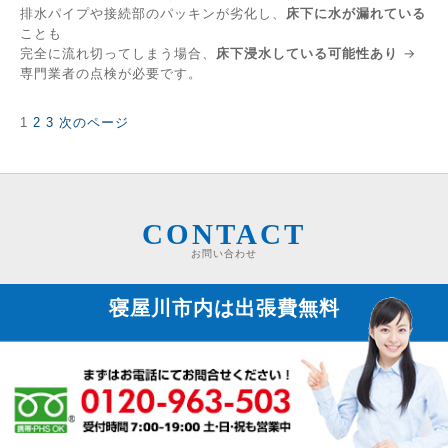
排水パイプや接続部のパッキンが劣化し、
床下に水が漏れている
ことも
完全に流れ切ってしまう場合、
床下浸水している可能性あり
→
専門業者の点検が必要です。
固
固
固
1
2
3
次のページ
投
定
定
定
稿
ペ
ペ
ペ
の
ー
ー
ー
ペ
ジ
ジ
ジ
ー
ジ
CONTACT
送
お問い合わせ
り
寝屋川市内は
出張費無料