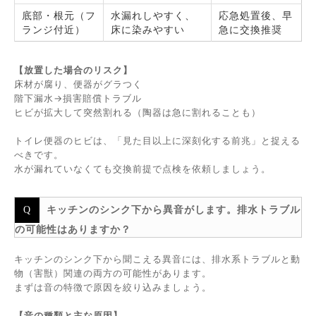
底部・根元（フ
水漏れしやすく、
応急処置後、早
ランジ付近）
床に染みやすい
急に交換推奨
【放置した場合のリスク】
床材が腐り、便器がグラつく
階下漏水→損害賠償トラブル
ヒビが拡大して突然割れる（陶器は急に割れることも）
トイレ便器のヒビは、「見た目以上に深刻化する前兆」と捉える
べきです。
水が漏れていなくても交換前提で点検を依頼しましょう。
キッチンのシンク下から異音がします。排水トラブル
の可能性はありますか？
キッチンのシンク下から聞こえる異音には、排水系トラブルと動
物（害獣）関連の両方の可能性があります。
まずは音の特徴で原因を絞り込みましょう。
【音の種類と主な原因】