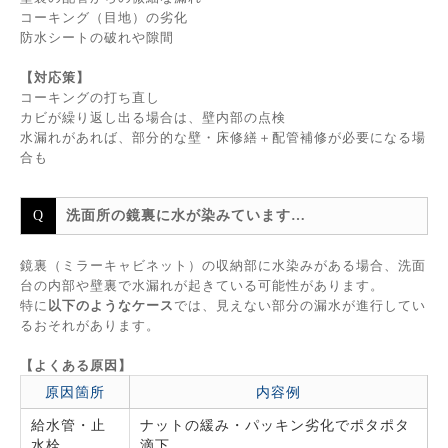
コーキング（目地）の劣化
防水シートの破れや隙間
【対応策】
コーキングの打ち直し
カビが繰り返し出る場合は、壁内部の点検
水漏れがあれば、部分的な壁・床修繕＋配管補修が必要になる場
合も
洗面所の鏡裏に水が染みています…
鏡裏（ミラーキャビネット）の収納部に水染みがある場合、洗面
台の内部や壁裏で水漏れが起きている可能性があります。
特に
以下のようなケース
では、見えない部分の漏水が進行してい
るおそれがあります。
【よくある原因】
原因箇所
内容例
給水管・止
ナットの緩み・パッキン劣化でポタポタ
水栓
滴下