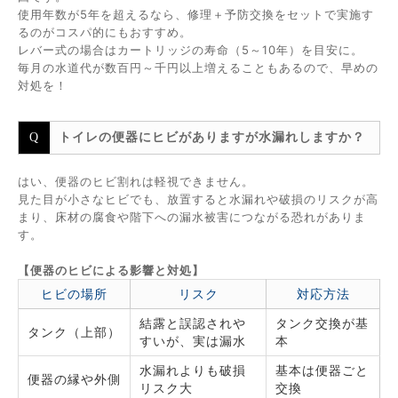
使用年数が5年を超えるなら、修理＋予防交換をセットで実施す
るのがコスパ的にもおすすめ。
レバー式の場合はカートリッジの寿命（5～10年）を目安に。
毎月の水道代が数百円～千円以上増えることもあるので、早めの
対処を！
トイレの便器にヒビがありますが水漏れしますか？
はい、便器のヒビ割れは軽視できません。
見た目が小さなヒビでも、放置すると水漏れや破損のリスクが高
まり、床材の腐食や階下への漏水被害につながる恐れがありま
す。
【便器のヒビによる影響と対処】
ヒビの場所
リスク
対応方法
結露と誤認されや
タンク交換が基
タンク（上部）
すいが、実は漏水
本
水漏れよりも破損
基本は便器ごと
便器の縁や外側
リスク大
交換