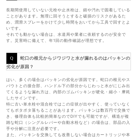
長期間使用していない元栓や止水栓は、錆や汚れで固着している
ことがあります。無理に回そうとすると破損のリスクがあるた
め、潤滑スプレーをかけて少し時間をおいてから工具で回すとよ
いです。
それでも動かない場合は、水道局や業者に依頼するのが安全で
す。災害時に備えて、年1回の動作確認が理想です。
蛇口の根元からジワジワと水が漏れるのはパッキンの
劣化が原因？
はい、多くの場合はパッキンの劣化が原因です。蛇口の根元やス
パウトとの接合部、ハンドル下の部分からじわっと水がにじみ出
てくるような漏れ方は、内部のゴムパッキンが硬化・縮小・摩耗
したサインです。
特に古い単水栓や混合栓ではこの症状が出やすく、使っていなく
てもポタポタ落ちることがあります。パッキンは数百円で交換で
き、修理自体も比較的簡単なのでDIYでも可能ですが、構造が複
雑な蛇口（シングルレバーや自動水栓など）の場合は、部品の入
手や分解に注意が必要です。
また、パッキンを交換しても改善しない場合はカートリッジや本