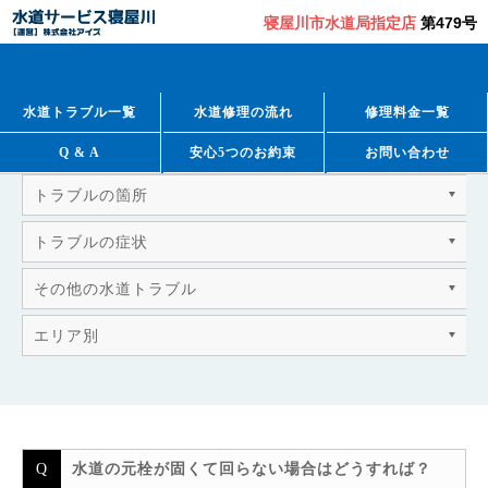
寝屋川市水道局指定店
第479号
QUESTION & ANSWER
よくあるご質問
水道トラブル一覧
水道修理の流れ
修理料金一覧
Q & A
安心5つのお約束
お問い合わせ
トラブルの箇所
トラブルの症状
その他の水道トラブル
エリア別
水道の元栓が固くて回らない場合はどうすれば？