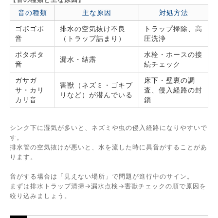
音の種類
主な原因
対処方法
ゴボゴボ
排水の空気抜け不良
トラップ掃除、高
音
（トラップ詰まり）
圧洗浄
ポタポタ
水栓・ホースの接
漏水・結露
音
続チェック
ガサガ
床下・壁裏の調
害獣（ネズミ・ゴキブ
サ・カリ
査、侵入経路の封
リなど）が潜んでいる
カリ音
鎖
シンク下に湿気が多いと、ネズミや虫の侵入経路になりやすいで
す。
排水管の空気抜けが悪いと、水を流した時に異音がすることがあ
ります。
音がする場合は「見えない場所」で問題が進行中のサイン。
まずは排水トラップ清掃→漏水点検→害獣チェックの順で原因を
絞り込みましょう。