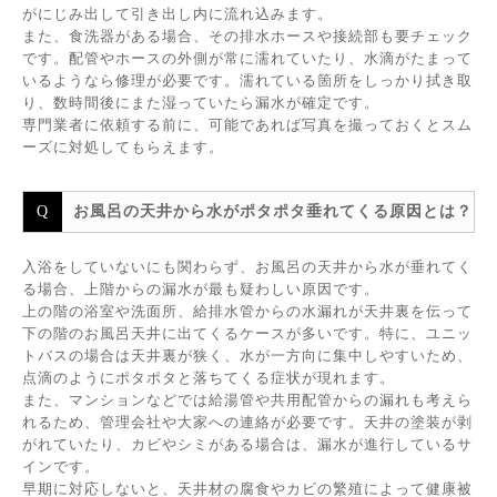
がにじみ出して引き出し内に流れ込みます。
また、食洗器がある場合、その排水ホースや接続部も要チェック
です。配管やホースの外側が常に濡れていたり、水滴がたまって
いるようなら修理が必要です。濡れている箇所をしっかり拭き取
り、数時間後にまた湿っていたら漏水が確定です。
専門業者に依頼する前に、可能であれば写真を撮っておくとスム
ーズに対処してもらえます。
お風呂の天井から水がポタポタ垂れてくる原因とは？
入浴をしていないにも関わらず、お風呂の天井から水が垂れてく
る場合、上階からの漏水が最も疑わしい原因です。
上の階の浴室や洗面所、給排水管からの水漏れが天井裏を伝って
下の階のお風呂天井に出てくるケースが多いです。特に、ユニッ
トバスの場合は天井裏が狭く、水が一方向に集中しやすいため、
点滴のようにポタポタと落ちてくる症状が現れます。
また、マンションなどでは給湯管や共用配管からの漏れも考えら
れるため、管理会社や大家への連絡が必要です。天井の塗装が剥
がれていたり、カビやシミがある場合は、漏水が進行しているサ
インです。
早期に対応しないと、天井材の腐食やカビの繁殖によって健康被