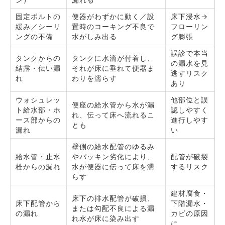
固定ボルトの
便器がわずかに動く／設
床下浸水→
緩み／シーリ
置時のコーキング不良で
フローリン
ングの不備
水がしみ出る
グ膨張
誤診で本当
タンクからの
タンクに水滴が付着し、
の漏水を見
結露・伝い漏
それが床に垂れて便器ま
逃すリスク
れ
わりを濡らす
あり
ウォシュレッ
他部位と誤
便座の給水管から水が漏
ト給水部・ホ
認しやすく
れ、伝って床へ流れるこ
ース部からの
進行しやす
とも
漏れ
い
壁側の給水配管のゆるみ
給水管・止水
やパッキン劣化により、
配管が破裂
栓からの漏れ
水が便器に伝って床を濡
するリスク
らす
建材腐食・
床下の排水配管が破損、
床下配管から
下階漏水・
または勾配不良による漏
の漏れ
カビの原因
れ水が床に染み出す
に