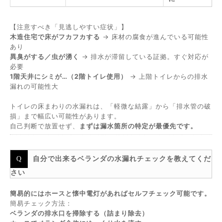
【注意すべき「見逃しやすい症状」】
木造住宅で床がフカフカする
→ 床材の腐食が進んでいる可能性
あり
異臭がする／虫が湧く
→ 排水が滞留している証拠。すぐ対応が
必要
1階天井にシミが…（2階トイレ使用）
→ 上階トイレからの排水
漏れの可能性大
トイレの床まわりの水漏れは、「軽微な結露」から「排水管の破
損」まで幅広い可能性があります。
自己判断で放置せず、
まずは漏水箇所の特定が最優先です。
自分で出来るベランダの水漏れチェックを教えてくだ
さい
簡易的にはホースと懐中電灯があればセルフチェック可能です。
簡易チェック方法：
ベランダの排水口を掃除する（詰まり除去）