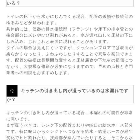
いる？
トイレの床下から水がにじんでくる場合、配管の破損や接続部の
ゆるみなどが疑われます。
具体的には、便器の排水接続部（フランジ）や床下の排水管との
接合部分にズレやひび割れがあると、水が漏れ出して床材の下に
しみ込み、じわじわと表面に現れることがあります。
タイルの場合は見えにくいですが、クッションフロアでは表面が
柔らかくなったり、ふわふわしたりすることで異常を察知できま
す。配管の破損は長期間放置すると床材腐食や下地材の損傷につ
ながり、大規模な修繕が必要になりますので、早めの点検と専門
業者への相談をおすすめします。
キッチンの引き出し内が湿っているのは水漏れです
か？
キッチンの引き出し内が湿っている場合、水漏れの可能性が非常
に高いです。
まず疑うべきは、シンク下の配管まわりや蛇口の給水ホース部分
です。特に蛇口からシンク下へつながる給水・給湯ホースが経年
劣化でヒビ割れたり、接続部が緩んでいたりすると、そこから水