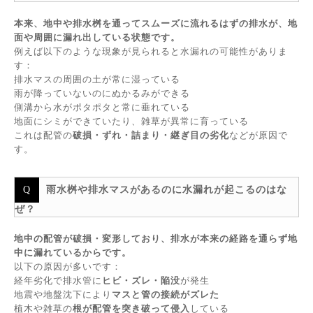
本来、地中や排水桝を通ってスムーズに流れるはずの排水が、地
面や周囲に漏れ出している状態です。
例えば以下のような現象が見られると水漏れの可能性がありま
す：
排水マスの周囲の土が常に湿っている
雨が降っていないのにぬかるみができる
側溝から水がポタポタと常に垂れている
地面にシミができていたり、雑草が異常に育っている
これは配管の
破損・ずれ・詰まり・継ぎ目の劣化
などが原因で
す。
雨水桝や排水マスがあるのに水漏れが起こるのはな
ぜ？
地中の配管が破損・変形しており、排水が本来の経路を通らず地
中に漏れているからです。
以下の原因が多いです：
経年劣化で排水管に
ヒビ・ズレ・陥没
が発生
地震や地盤沈下により
マスと管の接続がズレた
植木や雑草の
根が配管を突き破って侵入
している