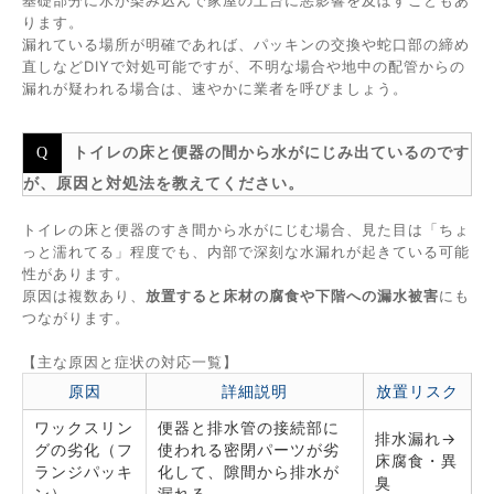
基礎部分に水が染み込んで家屋の土台に悪影響を及ぼすこともあ
ります。
漏れている場所が明確であれば、パッキンの交換や蛇口部の締め
直しなどDIYで対処可能ですが、不明な場合や地中の配管からの
漏れが疑われる場合は、速やかに業者を呼びましょう。
トイレの床と便器の間から水がにじみ出ているのです
が、原因と対処法を教えてください。
トイレの床と便器のすき間から水がにじむ場合、見た目は「ちょ
っと濡れてる」程度でも、内部で深刻な水漏れが起きている可能
性があります。
原因は複数あり、
放置すると床材の腐食や下階への漏水被害
にも
つながります。
【主な原因と症状の対応一覧】
原因
詳細説明
放置リスク
ワックスリン
便器と排水管の接続部に
排水漏れ→
グの劣化（フ
使われる密閉パーツが劣
床腐食・異
ランジパッキ
化して、隙間から排水が
臭
ン）
漏れる