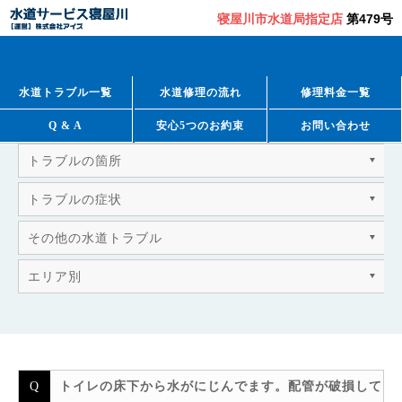
寝屋川市水道局指定店
第479号
QUESTION & ANSWER
よくあるご質問
水道トラブル一覧
水道修理の流れ
修理料金一覧
Q & A
安心5つのお約束
お問い合わせ
トラブルの箇所
トラブルの症状
その他の水道トラブル
エリア別
トイレの床下から水がにじんでます。配管が破損して