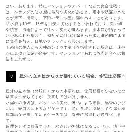
はい、あります。特にマンションやアパートなどの集合住宅で
は、ベランダの防水層に亀裂や劣化があると、雨水や洗濯排水な
どが床下に浸透し、下階の天井や壁に漏れ出すことがあります。
防水層は10年～15年を目安に劣化するといわれており、紫外線
や積雪、風雨によって徐々に劣化が進みます。排水口が詰まって
水があふれた場合も、勾配が悪ければ溜まった水が継続的に床面
に負荷を与え、目地やクラックから浸水します。
下の階の住人から天井のシミや雨漏りを指摘された場合は、速や
かに点検と修繕が必要です。マンションであれば管理組合への報
告も忘れずに。
屋外の立水栓から水が漏れている場合、修理は必要？
屋外の立水栓（外蛇口）からの水漏れは、使用頻度が少ないため
放置されがちですが、放置してはいけません。
水漏れの原因は、パッキンの劣化、凍結による破損、配管のひび
割れ、蛇口のゆるみなどが主です。特に冬場に凍結して金属や樹
脂部品が破損しているケースでは、春先に水漏れが顕在化しま
す。
修理をせずに放置すると、水道代が無駄になるばかりか、地下や