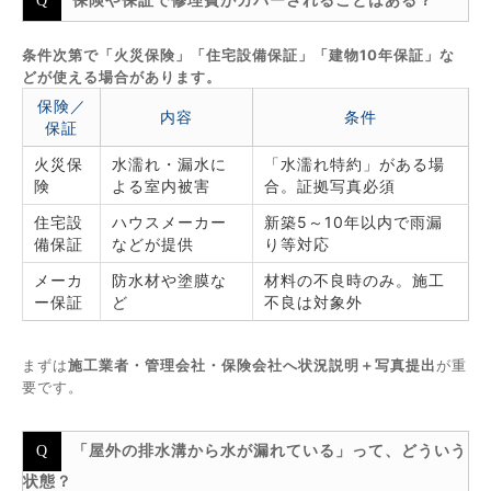
保険や保証で修理費がカバーされることはある？
条件次第で「火災保険」「住宅設備保証」「建物10年保証」な
どが使える場合があります。
保険／
内容
条件
保証
火災保
水濡れ・漏水に
「水濡れ特約」がある場
険
よる室内被害
合。証拠写真必須
住宅設
ハウスメーカー
新築5～10年以内で雨漏
備保証
などが提供
り等対応
メーカ
防水材や塗膜な
材料の不良時のみ。施工
ー保証
ど
不良は対象外
まずは
施工業者・管理会社・保険会社へ状況説明＋写真提出
が重
要です。
「屋外の排水溝から水が漏れている」って、どういう
状態？