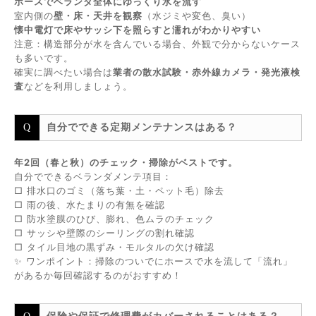
ホースでベランダ全体にゆっくり水を流す
室内側の
壁・床・天井を観察
（水ジミや変色、臭い）
懐中電灯で床やサッシ下を照らすと濡れがわかりやすい
注意：構造部分が水を含んでいる場合、外観で分からないケース
も多いです。
確実に調べたい場合は
業者の散水試験・赤外線カメラ・発光液検
査
などを利用しましょう。
自分でできる定期メンテナンスはある？
年2回（春と秋）のチェック・掃除がベストです。
自分でできるベランダメンテ項目：
□ 排水口のゴミ（落ち葉・土・ペット毛）除去
□ 雨の後、水たまりの有無を確認
□ 防水塗膜のひび、膨れ、色ムラのチェック
□ サッシや壁際のシーリングの割れ確認
□ タイル目地の黒ずみ・モルタルの欠け確認
✨ ワンポイント：掃除のついでにホースで水を流して「流れ」
があるか毎回確認するのがおすすめ！