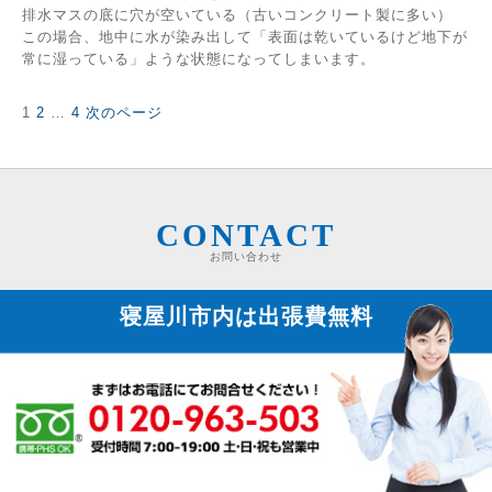
排水マスの底に穴が空いている（古いコンクリート製に多い）
この場合、地中に水が染み出して「表面は乾いているけど地下が
常に湿っている」ような状態になってしまいます。
固
固
固
1
2
…
4
次のページ
投
定
定
定
稿
ペ
ペ
ペ
の
ー
ー
ー
ペ
ジ
ジ
ジ
ー
ジ
CONTACT
送
お問い合わせ
り
寝屋川市内は
出張費無料