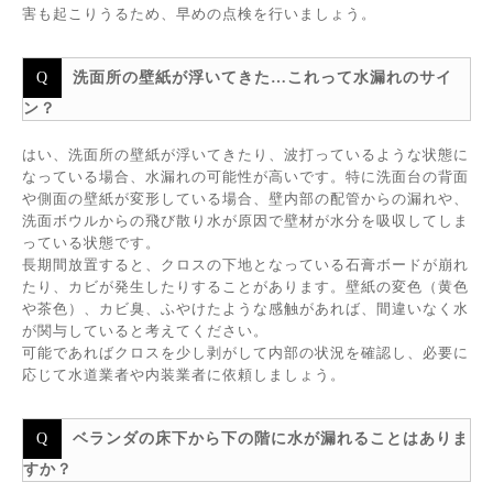
害も起こりうるため、早めの点検を行いましょう。
洗面所の壁紙が浮いてきた…これって水漏れのサイ
ン？
はい、洗面所の壁紙が浮いてきたり、波打っているような状態に
なっている場合、水漏れの可能性が高いです。特に洗面台の背面
や側面の壁紙が変形している場合、壁内部の配管からの漏れや、
洗面ボウルからの飛び散り水が原因で壁材が水分を吸収してしま
っている状態です。
長期間放置すると、クロスの下地となっている石膏ボードが崩れ
たり、カビが発生したりすることがあります。壁紙の変色（黄色
や茶色）、カビ臭、ふやけたような感触があれば、間違いなく水
が関与していると考えてください。
可能であればクロスを少し剥がして内部の状況を確認し、必要に
応じて水道業者や内装業者に依頼しましょう。
ベランダの床下から下の階に水が漏れることはありま
すか？