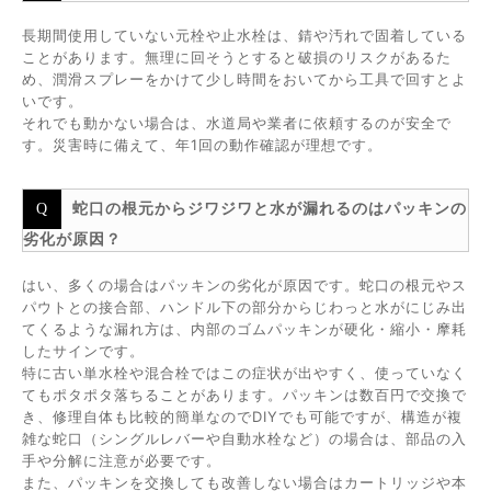
長期間使用していない元栓や止水栓は、錆や汚れで固着している
ことがあります。無理に回そうとすると破損のリスクがあるた
め、潤滑スプレーをかけて少し時間をおいてから工具で回すとよ
いです。
それでも動かない場合は、水道局や業者に依頼するのが安全で
す。災害時に備えて、年1回の動作確認が理想です。
蛇口の根元からジワジワと水が漏れるのはパッキンの
劣化が原因？
はい、多くの場合はパッキンの劣化が原因です。蛇口の根元やス
パウトとの接合部、ハンドル下の部分からじわっと水がにじみ出
てくるような漏れ方は、内部のゴムパッキンが硬化・縮小・摩耗
したサインです。
特に古い単水栓や混合栓ではこの症状が出やすく、使っていなく
てもポタポタ落ちることがあります。パッキンは数百円で交換で
き、修理自体も比較的簡単なのでDIYでも可能ですが、構造が複
雑な蛇口（シングルレバーや自動水栓など）の場合は、部品の入
手や分解に注意が必要です。
また、パッキンを交換しても改善しない場合はカートリッジや本