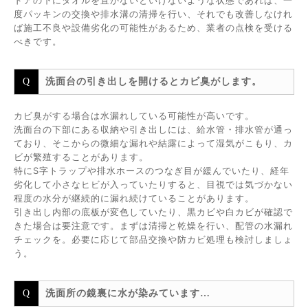
ドアの下にタオルを置かないといけないような状態であれば、一
度パッキンの交換や排水溝の清掃を行い、それでも改善しなけれ
ば施工不良や設備劣化の可能性があるため、業者の点検を受ける
べきです。
洗面台の引き出しを開けるとカビ臭がします。
カビ臭がする場合は水漏れしている可能性が高いです。
洗面台の下部にある収納や引き出しには、給水管・排水管が通っ
ており、そこからの微細な漏れや結露によって湿気がこもり、カ
ビが繁殖することがあります。
特にS字トラップや排水ホースのつなぎ目が緩んでいたり、経年
劣化して小さなヒビが入っていたりすると、目視では気づかない
程度の水分が継続的に漏れ続けていることがあります。
引き出し内部の底板が変色していたり、黒カビや白カビが確認で
きた場合は要注意です。まずは清掃と乾燥を行い、配管の水漏れ
チェックを。必要に応じて部品交換や防カビ処理も検討しましょ
う。
洗面所の鏡裏に水が染みています…