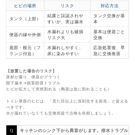
ヒビの場所
リスク
対応方法
結露と誤認されや
タンク交換が基
タンク（上部）
すいが、実は漏水
本
水漏れよりも破損
基本は便器ごと
便器の縁や外側
リスク大
交換
底部・根元（フ
水漏れしやすく、
応急処置後、早
ランジ付近）
床に染みやすい
急に交換推奨
【放置した場合のリスク】
床材が腐り、便器がグラつく
階下漏水→損害賠償トラブル
ヒビが拡大して突然割れる（陶器は急に割れることも）
トイレ便器のヒビは、「見た目以上に深刻化する前兆」と捉える
べきです。
水が漏れていなくても交換前提で点検を依頼しましょう。
キッチンのシンク下から異音がします。排水トラブル