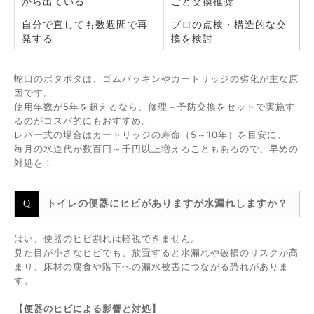
から出ている
ごと交換推奨
自分で直しても数週間で再
プロの点検・構造的な交
発する
換を検討
蛇口のポタポタは、ゴムパッキンやカートリッジの劣化が主な原
因です。
使用年数が5年を超えるなら、修理＋予防交換をセットで実施す
るのがコスパ的にもおすすめ。
レバー式の場合はカートリッジの寿命（5～10年）を目安に。
毎月の水道代が数百円～千円以上増えることもあるので、早めの
対処を！
トイレの便器にヒビがありますが水漏れしますか？
はい、便器のヒビ割れは軽視できません。
見た目が小さなヒビでも、放置すると水漏れや破損のリスクが高
まり、床材の腐食や階下への漏水被害につながる恐れがありま
す。
【便器のヒビによる影響と対処】