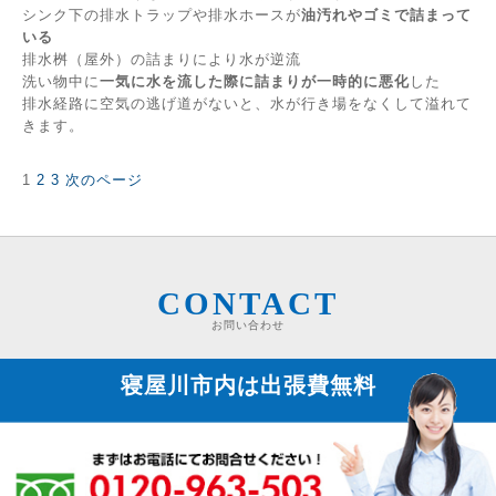
シンク下の排水トラップや排水ホースが
油汚れやゴミで詰まって
いる
排水桝（屋外）の詰まりにより水が逆流
洗い物中に
一気に水を流した際に詰まりが一時的に悪化
した
排水経路に空気の逃げ道がないと、水が行き場をなくして溢れて
きます。
固
固
固
1
2
3
次のページ
投
定
定
定
稿
ペ
ペ
ペ
の
ー
ー
ー
ペ
ジ
ジ
ジ
ー
ジ
CONTACT
送
お問い合わせ
り
寝屋川市内は
出張費無料