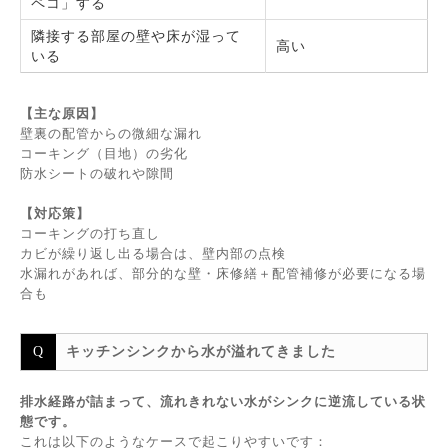
ペコ」する
隣接する部屋の壁や床が湿って
高い
いる
【主な原因】
壁裏の配管からの微細な漏れ
コーキング（目地）の劣化
防水シートの破れや隙間
【対応策】
コーキングの打ち直し
カビが繰り返し出る場合は、壁内部の点検
水漏れがあれば、部分的な壁・床修繕＋配管補修が必要になる場
合も
キッチンシンクから水が溢れてきました
排水経路が詰まって、流れきれない水がシンクに逆流している状
態です。
これは以下のようなケースで起こりやすいです：