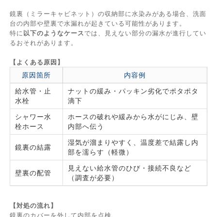
鏡裏（ミラーキャビネット）の収納部に水染みがある場合、洗面
台の内部や壁裏で水漏れが起きている可能性があります。
特に
以下のようなケース
では、見えない部分の漏水が進行してい
るおそれがあります。
【よくある原因】
原因箇所
内容例
給水管・止
ナットの緩み・パッキン劣化でポタポタ
水栓
滴下
シャワー水
ホースの破れや緩みから水がにじみ、壁
栓ホース
内部へ伝う
湿気が溜まりやすく、温度差で結露し内
鏡裏の結露
部を濡らす（軽微）
見えない給水管のひび・接続不良など
壁裏の配管
（調査が必要）
【対処の流れ】
鏡裏のカバーを外して内部を点検