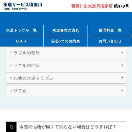
寝屋川市水道局指定店
第479号
QUESTION & ANSWER
よくあるご質問
水道トラブル一覧
水道修理の流れ
修理料金一覧
Q & A
安心5つのお約束
お問い合わせ
トラブルの箇所
トラブルの症状
その他の水道トラブル
エリア別
水道の元栓が固くて回らない場合はどうすれば？