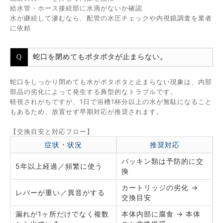
給水管・ホース接続部に水滴がないか確認
水が継続して滲むなら、配管の水圧チェックや内視鏡調査を業者
に依頼
蛇口を閉めてもポタポタが止まらない。
蛇口をしっかり閉めても水がポタポタと止まらない現象は、内部
部品の劣化によって発生する典型的なトラブルです。
軽視されがちですが、1日で浴槽1杯分以上の水が無駄になること
もあるため、放置せず早期対応が推奨されます。
【交換目安と対応フロー】
症状・状況
推奨対応
パッキン類は予防的に交
5年以上経過／頻繁に使う
換
カートリッジの劣化 →
レバーが重い／異音がする
交換目安
漏れが1ヶ所だけでなく複数
本体内部に腐食 → 本体