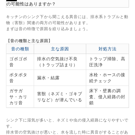
の可能性はありますか？
キッチンのシンク下から聞こえる異音には、排水系トラブルと動
物（害獣）関連の両方の可能性があります。
まずは音の特徴で原因を絞り込みましょう。
【音の種類と主な原因】
音の種類
主な原因
対処方法
ゴボゴボ
排水の空気抜け不良
トラップ掃除、高
音
（トラップ詰まり）
圧洗浄
ポタポタ
水栓・ホースの接
漏水・結露
音
続チェック
ガサガ
床下・壁裏の調
害獣（ネズミ・ゴキブ
サ・カリ
査、侵入経路の封
リなど）が潜んでいる
カリ音
鎖
シンク下に湿気が多いと、ネズミや虫の侵入経路になりやすいで
す。
排水管の空気抜けが悪いと、水を流した時に異音がすることがあ