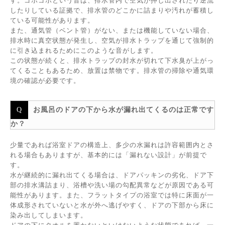
す。ゴボゴボという音は、排水管内で空気が押し出されたり逆流
したりしている証拠で、排水管のどこかに詰まりや汚れが蓄積し
ている可能性があります。
また、通気管（ベント管）がない、または機能していない場合、
排水時に真空状態が発生し、空気が排水トラップを通じて強制的
に引き込まれるためにこのような音がします。
この状態が続くと、排水トラップの封水が切れて下水臭が上がっ
てくることもあるため、放置は禁物です。排水管の掃除や通気環
境の確認が必要です。
お風呂のドアの下から水が漏れ出てくるのは正常です
か？
少量であれば浴室ドアの構造上、多少の水漏れは許容範囲内とさ
れる場合もありますが、基本的には「漏れない設計」が前提で
す。
水が継続的に漏れ出てくる場合は、ドアパッキンの劣化、ドア下
部の排水溝詰まり、浴槽や洗い場の勾配異常などが原因である可
能性があります。また、フラットタイプの浴室では特に床面が一
体成形されていないと水が外へ逃げやすく、ドアの下部から床に
染み出してしまいます。