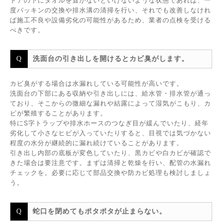
ドアの下にタオルを置かないといけないような状態であれば、一
度パッキンの交換や排水溝の清掃を行い、それでも改善しなけれ
ば施工不良や設備劣化の可能性があるため、業者の点検を受ける
べきです。
洗面台の引き出しを開けるとカビ臭がします。
カビ臭がする場合は水漏れしている可能性が高いです。
洗面台の下部にある収納や引き出しには、給水管・排水管が通っ
ており、そこからの微細な漏れや結露によって湿気がこもり、カ
ビが繁殖することがあります。
特にS字トラップや排水ホースのつなぎ目が緩んでいたり、経年
劣化して小さなヒビが入っていたりすると、目視では気づかない
程度の水分が継続的に漏れ続けていることがあります。
引き出し内部の底板が変色していたり、黒カビや白カビが確認で
きた場合は要注意です。まずは清掃と乾燥を行い、配管の水漏れ
チェックを。必要に応じて部品交換や防カビ処理も検討しましょ
う。
蛇口を閉めてもポタポタが止まらない。