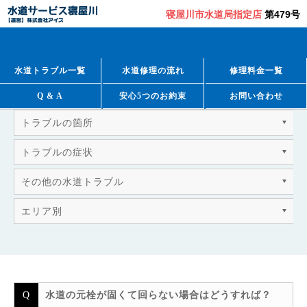
寝屋川市水道局指定店
第479号
QUESTION & ANSWER
よくあるご質問
水道トラブル一覧
水道修理の流れ
修理料金一覧
Q & A
安心5つのお約束
お問い合わせ
トラブルの箇所
トラブルの症状
その他の水道トラブル
エリア別
水道の元栓が固くて回らない場合はどうすれば？