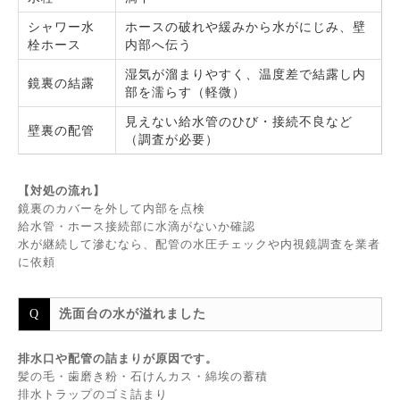
シャワー水
ホースの破れや緩みから水がにじみ、壁
栓ホース
内部へ伝う
湿気が溜まりやすく、温度差で結露し内
鏡裏の結露
部を濡らす（軽微）
見えない給水管のひび・接続不良など
壁裏の配管
（調査が必要）
【対処の流れ】
鏡裏のカバーを外して内部を点検
給水管・ホース接続部に水滴がないか確認
水が継続して滲むなら、配管の水圧チェックや内視鏡調査を業者
に依頼
洗面台の水が溢れました
排水口や配管の詰まりが原因です。
髪の毛・歯磨き粉・石けんカス・綿埃の蓄積
排水トラップのゴミ詰まり