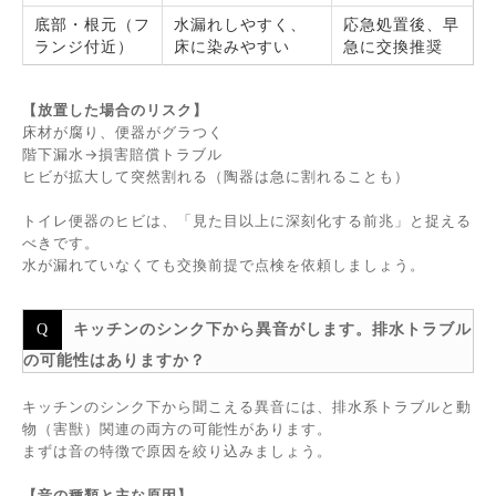
底部・根元（フ
水漏れしやすく、
応急処置後、早
ランジ付近）
床に染みやすい
急に交換推奨
【放置した場合のリスク】
床材が腐り、便器がグラつく
階下漏水→損害賠償トラブル
ヒビが拡大して突然割れる（陶器は急に割れることも）
トイレ便器のヒビは、「見た目以上に深刻化する前兆」と捉える
べきです。
水が漏れていなくても交換前提で点検を依頼しましょう。
キッチンのシンク下から異音がします。排水トラブル
の可能性はありますか？
キッチンのシンク下から聞こえる異音には、排水系トラブルと動
物（害獣）関連の両方の可能性があります。
まずは音の特徴で原因を絞り込みましょう。
【音の種類と主な原因】