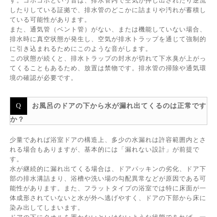
す。ゴボゴボという音は、排水管内で空気が押し出されたり逆流
したりしている証拠で、排水管のどこかに詰まりや汚れが蓄積し
ている可能性があります。
また、通気管（ベント管）がない、または機能していない場合、
排水時に真空状態が発生し、空気が排水トラップを通じて強制的
に引き込まれるためにこのような音がします。
この状態が続くと、排水トラップの封水が切れて下水臭が上がっ
てくることもあるため、放置は禁物です。排水管の掃除や通気環
境の確認が必要です。
お風呂のドアの下から水が漏れ出てくるのは正常です
か？
少量であれば浴室ドアの構造上、多少の水漏れは許容範囲内とさ
れる場合もありますが、基本的には「漏れない設計」が前提で
す。
水が継続的に漏れ出てくる場合は、ドアパッキンの劣化、ドア下
部の排水溝詰まり、浴槽や洗い場の勾配異常などが原因である可
能性があります。また、フラットタイプの浴室では特に床面が一
体成形されていないと水が外へ逃げやすく、ドアの下部から床に
染み出してしまいます。