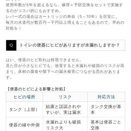
使用年数が5年を超えるなら、修理＋予防交換をセットで実施す
るのがコスパ的にもおすすめ。
レバー式の場合はカートリッジの寿命（5～10年）を目安に。
毎月の水道代が数百円～千円以上増えることもあるので、早めの
対処を！
トイレの便器にヒビがありますが水漏れしますか？
はい、便器のヒビ割れは軽視できません。
見た目が小さなヒビでも、放置すると水漏れや破損のリスクが高
まり、床材の腐食や階下への漏水被害につながる恐れがありま
す。
【便器のヒビによる影響と対処】
ヒビの場所
リスク
対応方法
結露と誤認されや
タンク交換が基
タンク（上部）
すいが、実は漏水
本
水漏れよりも破損
基本は便器ごと
便器の縁や外側
リスク大
交換