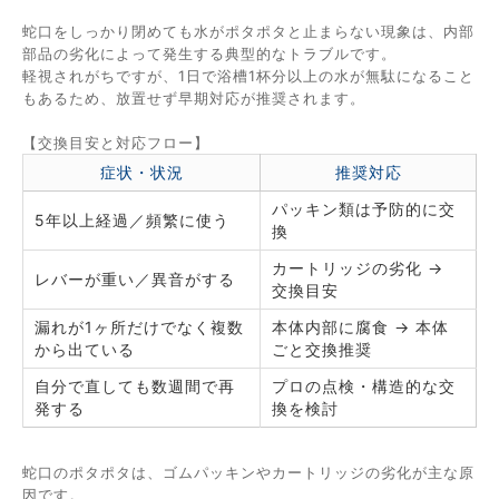
蛇口をしっかり閉めても水がポタポタと止まらない現象は、内部
部品の劣化によって発生する典型的なトラブルです。
軽視されがちですが、1日で浴槽1杯分以上の水が無駄になること
もあるため、放置せず早期対応が推奨されます。
【交換目安と対応フロー】
症状・状況
推奨対応
パッキン類は予防的に交
5年以上経過／頻繁に使う
換
カートリッジの劣化 →
レバーが重い／異音がする
交換目安
漏れが1ヶ所だけでなく複数
本体内部に腐食 → 本体
から出ている
ごと交換推奨
自分で直しても数週間で再
プロの点検・構造的な交
発する
換を検討
蛇口のポタポタは、ゴムパッキンやカートリッジの劣化が主な原
因です。