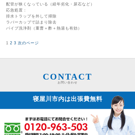
配管が狭くなっている（経年劣化・尿石など）
応急処置：
排水トラップを外して掃除
ラバーカップで詰まり除去
パイプ洗浄剤（重曹＋酢＋熱湯も有効）
固
固
固
1
2
3
次のページ
投
定
定
定
稿
ペ
ペ
ペ
の
ー
ー
ー
ペ
ジ
ジ
ジ
ー
ジ
CONTACT
送
お問い合わせ
り
寝屋川市内は
出張費無料