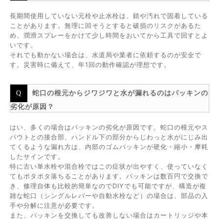
長期間使用していない元栓や止水栓は、錆や汚れで固着している
ことがあります。無理に回そうとすると破損のリスクがあるた
め、潤滑スプレーをかけて少し時間をおいてから工具で回すとよ
いです。
それでも動かない場合は、水道局や業者に依頼するのが安全で
す。災害時に備えて、年1回の動作確認が理想です。
蛇口の根元からジワジワと水が漏れるのはパッキンの
劣化が原因？
はい、多くの場合はパッキンの劣化が原因です。蛇口の根元やス
パウトとの接合部、ハンドル下の部分からじわっと水がにじみ出
てくるような漏れ方は、内部のゴムパッキンが硬化・縮小・摩耗
したサインです。
特に古い単水栓や混合栓ではこの症状が出やすく、使っていなく
てもポタポタ落ちることがあります。パッキンは数百円で交換で
き、修理自体も比較的簡単なのでDIYでも可能ですが、構造が複
雑な蛇口（シングルレバーや自動水栓など）の場合は、部品の入
手や分解に注意が必要です。
また、パッキンを交換しても改善しない場合はカートリッジや本