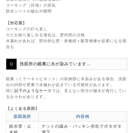
コーキング（目地）の劣化
防水シートの破れや隙間
【対応策】
コーキングの打ち直し
カビが繰り返し出る場合は、壁内部の点検
水漏れがあれば、部分的な壁・床修繕＋配管補修が必要になる場
合も
洗面所の鏡裏に水が染みています…
鏡裏（ミラーキャビネット）の収納部に水染みがある場合、洗面
台の内部や壁裏で水漏れが起きている可能性があります。
特に
以下のようなケース
では、見えない部分の漏水が進行してい
るおそれがあります。
【よくある原因】
原因箇所
内容例
給水管・止
ナットの緩み・パッキン劣化でポタポタ
水栓
滴下