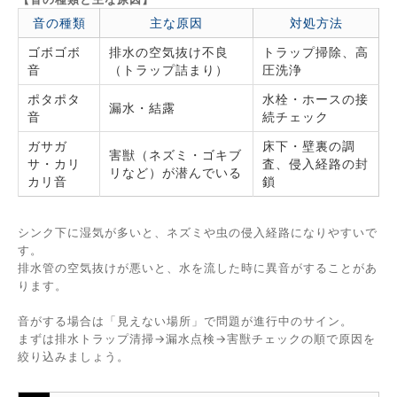
音の種類
主な原因
対処方法
ゴボゴボ
排水の空気抜け不良
トラップ掃除、高
音
（トラップ詰まり）
圧洗浄
ポタポタ
水栓・ホースの接
漏水・結露
音
続チェック
ガサガ
床下・壁裏の調
害獣（ネズミ・ゴキブ
サ・カリ
査、侵入経路の封
リなど）が潜んでいる
カリ音
鎖
シンク下に湿気が多いと、ネズミや虫の侵入経路になりやすいで
す。
排水管の空気抜けが悪いと、水を流した時に異音がすることがあ
ります。
音がする場合は「見えない場所」で問題が進行中のサイン。
まずは排水トラップ清掃→漏水点検→害獣チェックの順で原因を
絞り込みましょう。