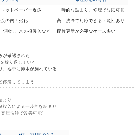
イレットペーパー過多
一時的な詰まり。修理で対応可能
軽度の内面劣化
高圧洗浄で対応できる可能性あり
ヒビ割れ、木の根侵入など
配管更新が必要なケース多い
みが確認された
を繰り返している
り、地中に排水が漏れている
で停滞してしまう
詰まり
剰投入による一時的な詰まり
・高圧洗浄で改善可能）
き
修理で対応できる