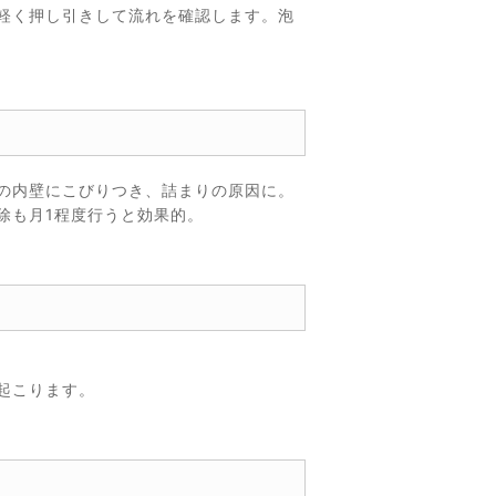
軽く押し引きして流れを確認します。泡
の内壁にこびりつき、詰まりの原因に。
除も月1程度行うと効果的。
起こります。