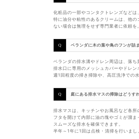
化粧品の一部やコンタクトレンズなどは
特に油分や粘性のあるクリームは、他の
ない場合は無理をせず専門業者に依頼を
ベランダに木の葉や鳥のフンが詰
ベランダの排水溝やドレン周辺は、落ち
排水口に専用のメッシュカバーやドレン
週1回程度の掃き掃除や、高圧洗浄での
庭にある排水マスの掃除はどうす
排水マスは、キッチンやお風呂など各所
フタを開けて内部に油の塊やゴミが溜ま
スムーズな排水を確保できます。
半年～1年に1回は点検・清掃を行いま