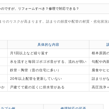
いのですが、リフォームすべき？修理で対応できる？
まりのリスクが高まります。詰まりの頻度や配管の材質・劣化状況
。
具体的な内容
月1回以上など繰り返す
根本原因
水を流すと毎回ゴボゴボ音がする、流れが弱い
勾配や内
鉄管・陶管（昔の住宅に多い）
腐食やヒ
20年以上配管を更新していない
詰まりが
いか
戸建てで庭の近くに排水管がある
高圧洗浄
トラブル例
修理対応の可否