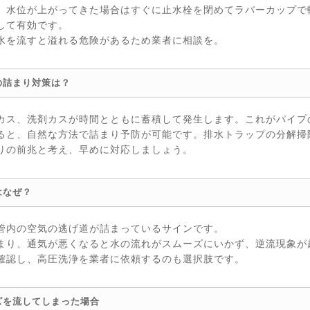
、水位が上がってきた場合はすぐに止水栓を閉めてラバーカップで
して有効です。
水を流すと溢れる危険があるため業者に相談を。
の詰まり対策は？
カス、洗剤カスが時間とともに蓄積して発生します。これがパイプ
ると、自然な方法で詰まり予防が可能です。排水トラップの分解掃
りの前兆と考え、早めに対応しましょう。
はなぜ？
管内の空気の逃げ道が詰まっているサインです。
まり、通気が悪くなると水の流れがスムーズにいかず、逆流現象が
確認し、高圧洗浄を業者に依頼するのも選択肢です。
ズを流してしまった場合