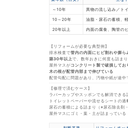
～10年
異物の流し込み／ト
10～20年
油脂・尿石の蓄積、
20年以上
内面の腐食、陶管の
【リフォームが必要な典型例】
排水検査で
管内の内面にヒビ割れや膨ら
築30年以上
で、数年おきに何度も詰まり
屋外マスが
コンクリート製で破損してお
木の根が配管内部まで伸びている
配管勾配に問題があり、汚物や紙が途中
【修理で済むケース】
ラバーカップやスッポンでも解消できる
トイレットペーパーや流せるシートの過
尿石の蓄積による詰まり（※尿石除去剤
屋外マスにゴミ・葉・土が詰まっている
判断基準
リフォームすべ