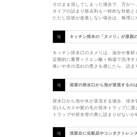
そのまま流してしまった場合で、万が一
タイプの詰まり除去剤も一時的な対処と
ただし症状が改善しない場合は、無理に
キッチン排水の「ヌメリ」が原因
キッチン排水口のヌメリは、油分や食材
定期的に重曹＋クエン酸＋熱湯で洗浄す
臭いや水の流れの悪さを感じたら、詰ま
浴室の排水口から泡が逆流するの
排水口から泡や水が逆流する場合、排水
石けんカスや髪の毛が排水トラップに溜
トラップや排水管の奥に詰まりがないか
洗面台に化粧品やコンタクトレン