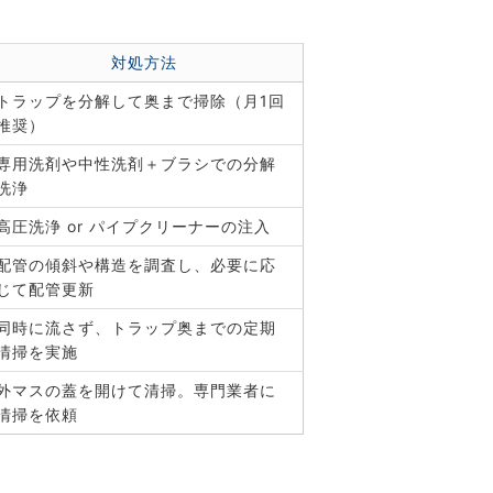
対処方法
トラップを分解して奥まで掃除（月1回
推奨）
専用洗剤や中性洗剤＋ブラシでの分解
洗浄
高圧洗浄 or パイプクリーナーの注入
配管の傾斜や構造を調査し、必要に応
じて配管更新
同時に流さず、トラップ奥までの定期
清掃を実施
外マスの蓋を開けて清掃。専門業者に
清掃を依頼