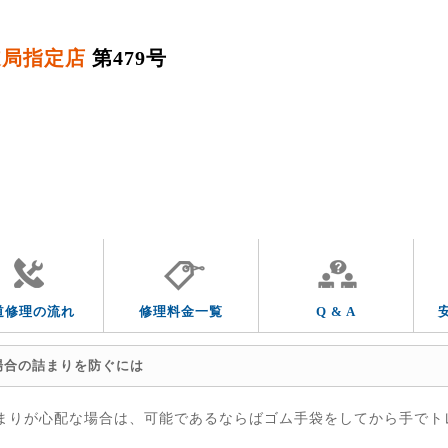
道局指定店
第479号
QUESTION & ANSWER
よくあるご質問
トラブルの症状
その他の水道トラブル
道修理の流れ
修理料金一覧
Q & A
場合の詰まりを防ぐには
まりが心配な場合は、可能であるならばゴム手袋をしてから手でト