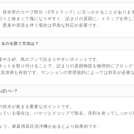
、排水管のカーブ部分（S字トラップ）に引っかかることがありま
ゴミと絡まって塊になりやすく、詰まりの原因に。トラップを外し
。悪臭や逆流を伴う場合は早急な対応が必要です。
まるのを防ぐ方法は？
葉や土砂、鳥のフンで詰まりやすいポイントです。
ネットを取り付けることで、詰まりの原因物質を物理的にブロック
水流清掃も有効です。マンションの管理規約によっては対応が必要
ればいい？
の排水が集まる重要なポイントです。
っている場合は、バケツとスコップで除去。洗剤を使ってしっかり
しょう。家庭用高圧洗浄機があるとより効果的です。