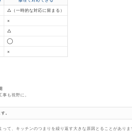
△（一時的な対応に留まる）
×
△
◯
×
。
能
工事も視野に。
ます。
よって、キッチンのつまりを繰り返す大きな原因とることがありま