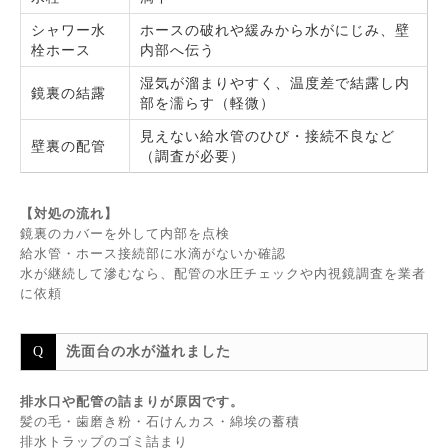
シャワー水
ホースの破れや緩みから水がにじみ、壁
栓ホース
内部へ伝う
湿気が溜まりやすく、温度差で結露し内
鏡裏の結露
部を濡らす（軽微）
見えない給水管のひび・接続不良など
壁裏の配管
（調査が必要）
【対処の流れ】
鏡裏のカバーを外して内部を点検
給水管・ホース接続部に水滴がないか確認
水が継続して滲むなら、配管の水圧チェックや内視鏡調査を業者
に依頼
洗面台の水が溢れました
排水口や配管の詰まりが原因です。
髪の毛・歯磨き粉・石けんカス・綿埃の蓄積
排水トラップのゴミ詰まり