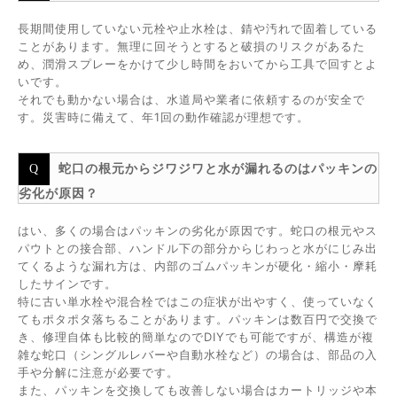
長期間使用していない元栓や止水栓は、錆や汚れで固着している
ことがあります。無理に回そうとすると破損のリスクがあるた
め、潤滑スプレーをかけて少し時間をおいてから工具で回すとよ
いです。
それでも動かない場合は、水道局や業者に依頼するのが安全で
す。災害時に備えて、年1回の動作確認が理想です。
蛇口の根元からジワジワと水が漏れるのはパッキンの
劣化が原因？
はい、多くの場合はパッキンの劣化が原因です。蛇口の根元やス
パウトとの接合部、ハンドル下の部分からじわっと水がにじみ出
てくるような漏れ方は、内部のゴムパッキンが硬化・縮小・摩耗
したサインです。
特に古い単水栓や混合栓ではこの症状が出やすく、使っていなく
てもポタポタ落ちることがあります。パッキンは数百円で交換で
き、修理自体も比較的簡単なのでDIYでも可能ですが、構造が複
雑な蛇口（シングルレバーや自動水栓など）の場合は、部品の入
手や分解に注意が必要です。
また、パッキンを交換しても改善しない場合はカートリッジや本