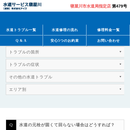
寝屋川市水道局指定店
第479号
QUESTION & ANSWER
よくあるご質問
水道トラブル一覧
水道修理の流れ
修理料金一覧
Q & A
安心5つのお約束
お問い合わせ
トラブルの箇所
トラブルの症状
その他の水道トラブル
エリア別
水道の元栓が固くて回らない場合はどうすれば？