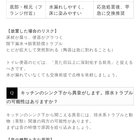
底部・根元（フ
水漏れしやすく、
応急処置後、早
ランジ付近）
床に染みやすい
急に交換推奨
【放置した場合のリスク】
床材が腐り、便器がグラつく
階下漏水→損害賠償トラブル
ヒビが拡大して突然割れる（陶器は急に割れることも）
トイレ便器のヒビは、「見た目以上に深刻化する前兆」と捉える
べきです。
水が漏れていなくても交換前提で点検を依頼しましょう。
キッチンのシンク下から異音がします。排水トラブル
の可能性はありますか？
キッチンのシンク下から聞こえる異音には、排水系トラブルと動
物（害獣）関連の両方の可能性があります。
まずは音の特徴で原因を絞り込みましょう。
【音の種類と主な原因】