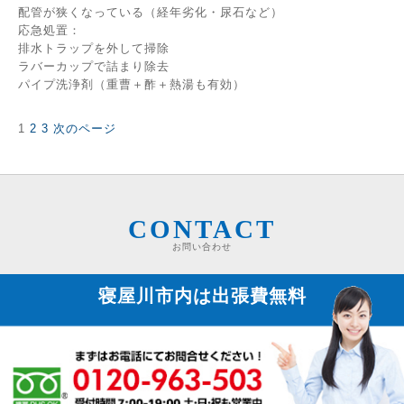
配管が狭くなっている（経年劣化・尿石など）
応急処置：
排水トラップを外して掃除
ラバーカップで詰まり除去
パイプ洗浄剤（重曹＋酢＋熱湯も有効）
固
固
固
1
2
3
次のページ
投
定
定
定
稿
ペ
ペ
ペ
の
ー
ー
ー
ペ
ジ
ジ
ジ
ー
ジ
CONTACT
送
お問い合わせ
り
寝屋川市内は
出張費無料