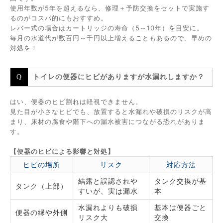
使用年数が5年を超えるなら、修理＋予防交換をセットで実施す
るのがコスパ的にもおすすめ。
レバー式の場合はカートリッジの寿命（5～10年）を目安に。
毎月の水道代が数百円～千円以上増えることもあるので、早めの
対処を！
トイレの便器にヒビがありますが水漏れしますか？
はい、便器のヒビ割れは軽視できません。
見た目が小さなヒビでも、放置すると水漏れや破損のリスクが高
まり、床材の腐食や階下への漏水被害につながる恐れがありま
す。
【便器のヒビによる影響と対処】
ヒビの場所
リスク
対応方法
結露と誤認されや
タンク交換が基
タンク（上部）
すいが、実は漏水
本
水漏れよりも破損
基本は便器ごと
便器の縁や外側
リスク大
交換