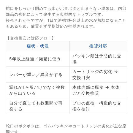
蛇口をしっかり閉めても水がポタポタと止まらない現象は、内部
部品の劣化によって発生する典型的なトラブルです。
軽視されがちですが、1日で浴槽1杯分以上の水が無駄になること
もあるため、放置せず早期対応が推奨されます。
【交換目安と対応フロー】
症状・状況
推奨対応
パッキン類は予防的に交
5年以上経過／頻繁に使う
換
カートリッジの劣化 →
レバーが重い／異音がする
交換目安
漏れが1ヶ所だけでなく複数
本体内部に腐食 → 本体
から出ている
ごと交換推奨
自分で直しても数週間で再
プロの点検・構造的な交
発する
換を検討
蛇口のポタポタは、ゴムパッキンやカートリッジの劣化が主な原
因です。