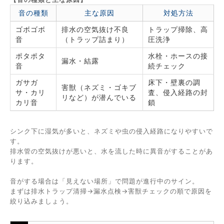
音の種類
主な原因
対処方法
ゴボゴボ
排水の空気抜け不良
トラップ掃除、高
音
（トラップ詰まり）
圧洗浄
ポタポタ
水栓・ホースの接
漏水・結露
音
続チェック
ガサガ
床下・壁裏の調
害獣（ネズミ・ゴキブ
サ・カリ
査、侵入経路の封
リなど）が潜んでいる
カリ音
鎖
シンク下に湿気が多いと、ネズミや虫の侵入経路になりやすいで
す。
排水管の空気抜けが悪いと、水を流した時に異音がすることがあ
ります。
音がする場合は「見えない場所」で問題が進行中のサイン。
まずは排水トラップ清掃→漏水点検→害獣チェックの順で原因を
絞り込みましょう。