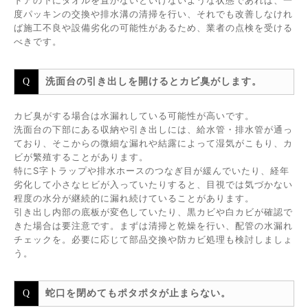
ドアの下にタオルを置かないといけないような状態であれば、一
度パッキンの交換や排水溝の清掃を行い、それでも改善しなけれ
ば施工不良や設備劣化の可能性があるため、業者の点検を受ける
べきです。
洗面台の引き出しを開けるとカビ臭がします。
カビ臭がする場合は水漏れしている可能性が高いです。
洗面台の下部にある収納や引き出しには、給水管・排水管が通っ
ており、そこからの微細な漏れや結露によって湿気がこもり、カ
ビが繁殖することがあります。
特にS字トラップや排水ホースのつなぎ目が緩んでいたり、経年
劣化して小さなヒビが入っていたりすると、目視では気づかない
程度の水分が継続的に漏れ続けていることがあります。
引き出し内部の底板が変色していたり、黒カビや白カビが確認で
きた場合は要注意です。まずは清掃と乾燥を行い、配管の水漏れ
チェックを。必要に応じて部品交換や防カビ処理も検討しましょ
う。
蛇口を閉めてもポタポタが止まらない。