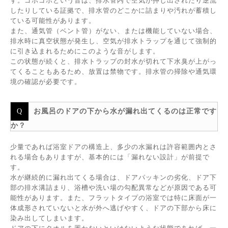
す。ゴボゴボという音は、排水管内で空気が押し出されたり逆流
したりしている証拠で、排水管のどこかに詰まりや汚れが蓄積し
ている可能性があります。
また、通気管（ベント管）がない、または機能していない場合、
排水時に真空状態が発生し、空気が排水トラップを通じて強制的
に引き込まれるためにこのような音がします。
この状態が続くと、排水トラップの封水が切れて下水臭が上がっ
てくることもあるため、放置は禁物です。排水管の掃除や通気環
境の確認が必要です。
お風呂のドアの下から水が漏れ出てくるのは正常です
か？
少量であれば浴室ドアの構造上、多少の水漏れは許容範囲内とさ
れる場合もありますが、基本的には「漏れない設計」が前提で
す。
水が継続的に漏れ出てくる場合は、ドアパッキンの劣化、ドア下
部の排水溝詰まり、浴槽や洗い場の勾配異常などが原因である可
能性があります。また、フラットタイプの浴室では特に床面が一
体成形されていないと水が外へ逃げやすく、ドアの下部から床に
染み出してしまいます。