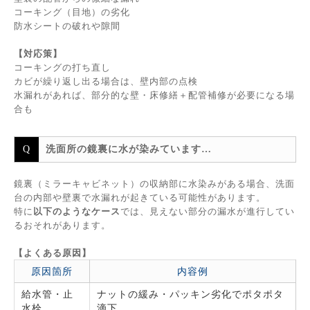
コーキング（目地）の劣化
防水シートの破れや隙間
【対応策】
コーキングの打ち直し
カビが繰り返し出る場合は、壁内部の点検
水漏れがあれば、部分的な壁・床修繕＋配管補修が必要になる場
合も
洗面所の鏡裏に水が染みています…
鏡裏（ミラーキャビネット）の収納部に水染みがある場合、洗面
台の内部や壁裏で水漏れが起きている可能性があります。
特に
以下のようなケース
では、見えない部分の漏水が進行してい
るおそれがあります。
【よくある原因】
原因箇所
内容例
給水管・止
ナットの緩み・パッキン劣化でポタポタ
水栓
滴下