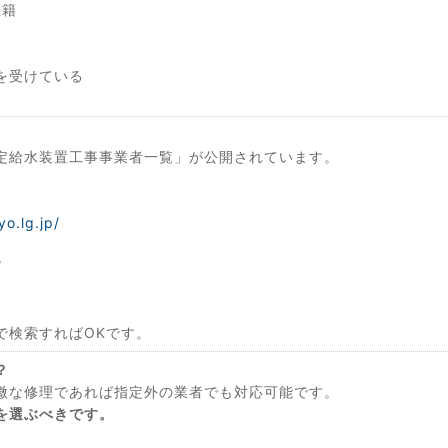
在籍
を受けている
定給水装置工事事業者一覧」が公開されています。
o.lg.jp/
/
で検索すればOKです。
？
微な修理であれば指定外の業者でも対応可能です。
を選ぶべきです。