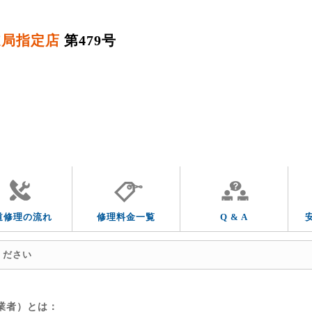
道局指定店
第479号
QUESTION & ANSWER
よくあるご質問
その他の水道トラブル
トラブルの症状
道修理の流れ
修理料金一覧
Q & A
ください
業者）とは：