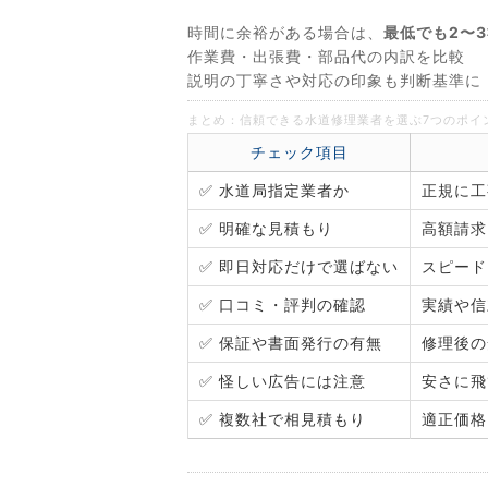
時間に余裕がある場合は、
最低でも2〜
作業費・出張費・部品代の内訳を比較
説明の丁寧さや対応の印象も判断基準に
まとめ：信頼できる水道修理業者を選ぶ7つのポイ
チェック項目
✅ 水道局指定業者か
正規に工
✅ 明確な見積もり
高額請求
✅ 即日対応だけで選ばない
スピード
✅ 口コミ・評判の確認
実績や信
✅ 保証や書面発行の有無
修理後の
✅ 怪しい広告には注意
安さに飛
✅ 複数社で相見積もり
適正価格