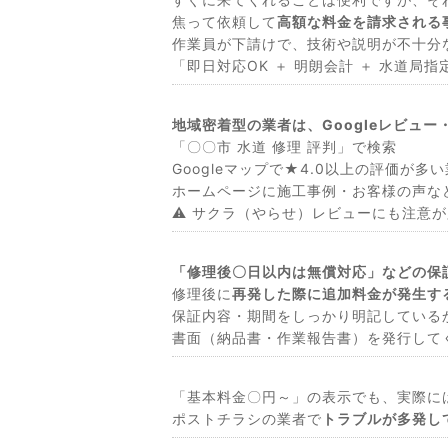
焦って依頼して
高額な料金を請求される
作業員が下請けで、技術や説明が不十分
「即日対応OK ＋ 明朗会計 ＋ 水道局
地域密着型の業者は、Googleレビュ
「〇〇市 水道 修理 評判」で検索
Googleマップで★4.0以上の評価が多
ホームページに施工事例・お客様の声な
⚠ サクラ（やらせ）レビューにも注意
「修理後〇日以内は無償対応」などの保
修理後に
再発した際に追加料金が発生す
保証内容・期間をしっかり明記している
書面（納品書・作業報告書）を発行して
「基本料金〇円～」の表示でも、実際に
ポストチラシの業者で
トラブルが多発し